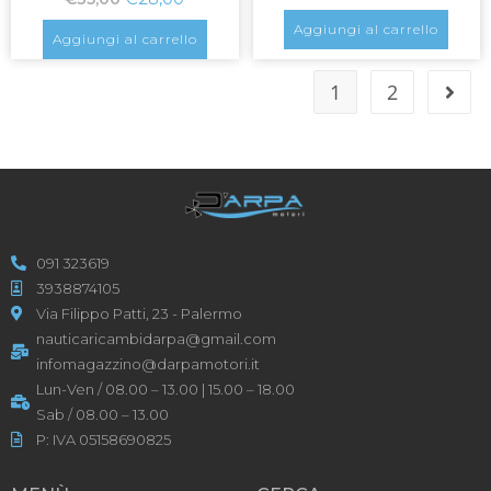
Aggiungi al carrello
Aggiungi al carrello
1
2
091 323619
3938874105
Via Filippo Patti, 23 - Palermo
nauticaricambidarpa@gmail.com
infomagazzino@darpamotori.it
Lun-Ven / 08.00 – 13.00 | 15.00 – 18.00
Sab / 08.00 – 13.00
P: IVA 05158690825