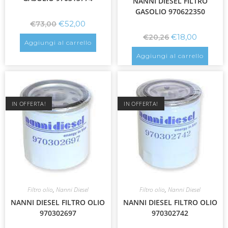
NANNI DIESEL FILTRO
GASOLIO 970622350
€
52,00
€
73,00
€
18,00
€
20,26
Aggiungi al carrello
Aggiungi al carrello
IN OFFERTA!
IN OFFERTA!
Filtro olio
,
Nanni Diesel
Filtro olio
,
Nanni Diesel
NANNI DIESEL FILTRO OLIO
NANNI DIESEL FILTRO OLIO
970302697
970302742