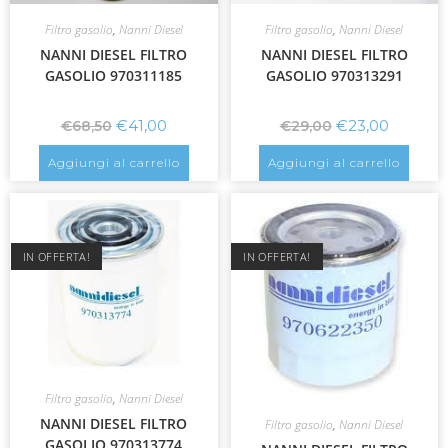
Filtro gasolio
,
Nanni Diesel
Filtro gasolio
,
Nanni Diesel
NANNI DIESEL FILTRO
NANNI DIESEL FILTRO
GASOLIO 970311185
GASOLIO 970313291
€
41,00
€
23,00
€
68,50
€
29,00
Aggiungi al carrello
Aggiungi al carrello
IN OFFERTA!
IN OFFERTA!
Filtro gasolio
,
Nanni Diesel
NANNI DIESEL FILTRO
Filtro gasolio
,
Nanni Diesel
GASOLIO 970313774