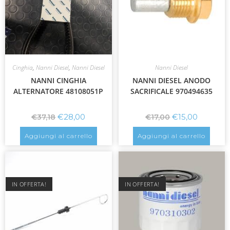
Cinghia
,
Nanni Diesel
,
Nanni Diesel
Nanni Diesel
NANNI CINGHIA
NANNI DIESEL ANODO
ALTERNATORE 48108051P
SACRIFICALE 970494635
€
28,00
€
15,00
€
37,18
€
17,00
Aggiungi al carrello
Aggiungi al carrello
IN OFFERTA!
IN OFFERTA!