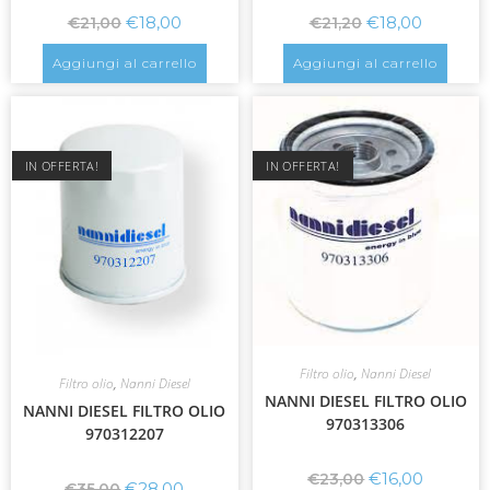
€
18,00
€
18,00
€
21,00
€
21,20
Aggiungi al carrello
Aggiungi al carrello
IN OFFERTA!
IN OFFERTA!
Filtro olio
,
Nanni Diesel
Filtro olio
,
Nanni Diesel
NANNI DIESEL FILTRO OLIO
NANNI DIESEL FILTRO OLIO
970313306
970312207
€
16,00
€
23,00
€
28,00
€
35,00