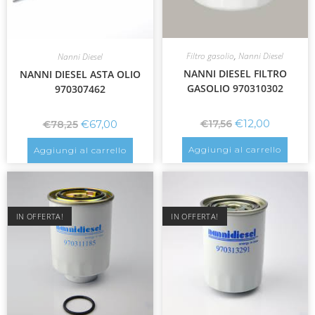
Filtro gasolio
,
Nanni Diesel
Nanni Diesel
NANNI DIESEL FILTRO
NANNI DIESEL ASTA OLIO
GASOLIO 970310302
970307462
€
12,00
€
67,00
€
17,56
€
78,25
Aggiungi al carrello
Aggiungi al carrello
IN OFFERTA!
IN OFFERTA!