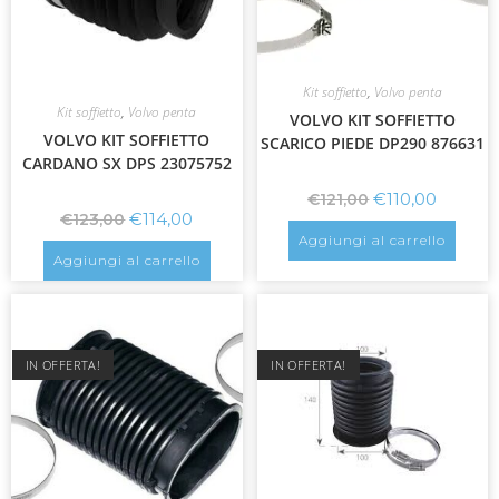
Kit soffietto
,
Volvo penta
Kit soffietto
,
Volvo penta
VOLVO KIT SOFFIETTO
VOLVO KIT SOFFIETTO
SCARICO PIEDE DP290 876631
CARDANO SX DPS 23075752
€
110,00
€
121,00
€
114,00
€
123,00
Aggiungi al carrello
Aggiungi al carrello
IN OFFERTA!
IN OFFERTA!