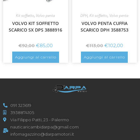
Kit soffietto
,
Volvo penta
DPH
,
Kit soffietto
,
Volvo penta
VOLVO KIT SOFFIETTO
VOLVO PENTA CUFFIA
SCARICO SX DPS 3888916
SCARICO DPH 3588753
€
85,00
€
102,00
€
92,00
€
113,00
Aggiungi al carrello
Aggiungi al carrello
091 323619
3938874105
Via Filippo Patti, 23 - Palermo
nauticaricambidarpa@gmail.com
infomagazzino@darpamotori.it