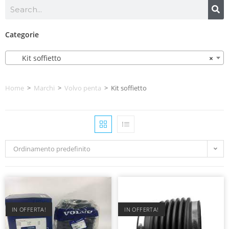
Categorie
Kit soffietto
×
Home
>
Marchi
>
Volvo penta
>
Kit soffietto
Ordinamento predefinito
IN OFFERTA!
IN OFFERTA!