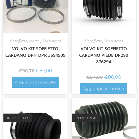
Kit soffietto
,
Marchi
,
Volvo penta
Kit soffietto
,
Volvo penta
VOLVO KIT SOFFIETTO
VOLVO KIT SOFFIETTO
CARDANO DPH DPR 3594509
CARDANO PIEDE DP290
876294
€
87,00
€
90,76
€
80,00
€
84,00
Aggiungi al carrello
Aggiungi al carrello
IN OFFERTA!
IN OFFERTA!