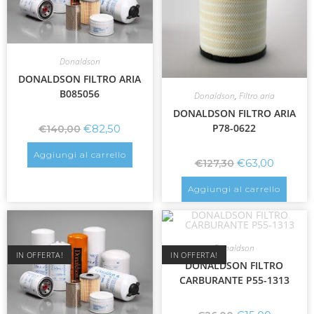
Donaldson
DONALDSON FILTRO ARIA
B085056
Donaldson
,
Filtro aria
DONALDSON FILTRO ARIA
P78-0622
€
82,50
€
140,00
Aggiungi al carrello
€
63,00
€
127,30
Aggiungi al carrello
Donaldson
IN OFFERTA!
IN OFFERTA!
DONALDSON FILTRO
CARBURANTE P55-1313