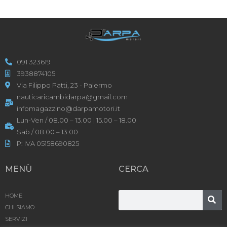
091 323619
3938874105
Via Filippo Patti, 23 - Palermo
nauticaricambidarpa@gmail.com
infomagazzino@darpamotori.it
Lun-Ven / 08.00 – 13.00 | 15.00 – 18.00
Sab / 08.00 – 13.00
P: IVA 05158690825
MENÙ
CERCA
HOME
CHI SIAMO
SERVIZI