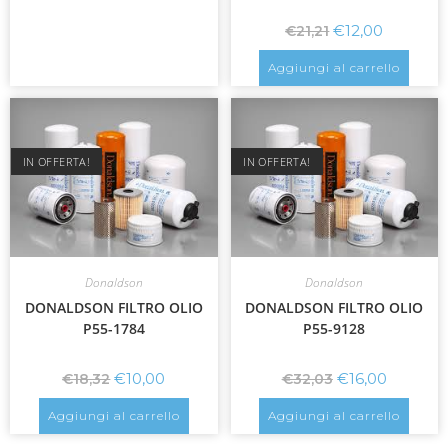
€
12,00
€
21,21
Aggiungi al carrello
IN OFFERTA!
IN OFFERTA!
Donaldson
Donaldson
DONALDSON FILTRO OLIO
DONALDSON FILTRO OLIO
P55-1784
P55-9128
€
10,00
€
16,00
€
18,32
€
32,03
Aggiungi al carrello
Aggiungi al carrello