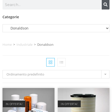
Categorie
Home
>
Industriale
>
Donaldson
Ordinamento predefinito
IN OFFERTA!
IN OFFERTA!