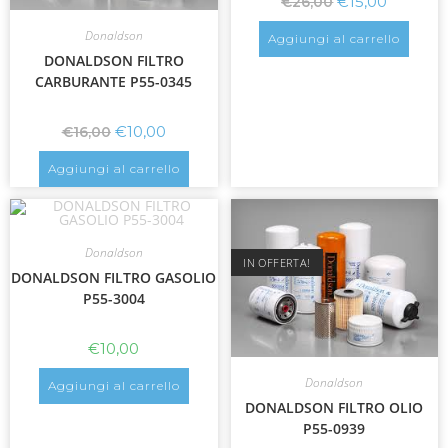
€
15,00
€
26,00
Donaldson
Aggiungi al carrello
DONALDSON FILTRO
CARBURANTE P55-0345
€
10,00
€
16,00
Aggiungi al carrello
Donaldson
IN OFFERTA!
DONALDSON FILTRO GASOLIO
P55-3004
€
10,00
Donaldson
Aggiungi al carrello
DONALDSON FILTRO OLIO
P55-0939