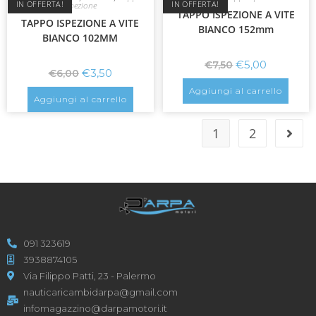
IN OFFERTA!
IN OFFERTA!
Ispezione
TAPPO ISPEZIONE A VITE
TAPPO ISPEZIONE A VITE
BIANCO 152mm
BIANCO 102MM
€
5,00
€
7,50
€
3,50
€
6,00
Aggiungi al carrello
Aggiungi al carrello
1
2
091 323619
3938874105
Via Filippo Patti, 23 - Palermo
nauticaricambidarpa@gmail.com
infomagazzino@darpamotori.it