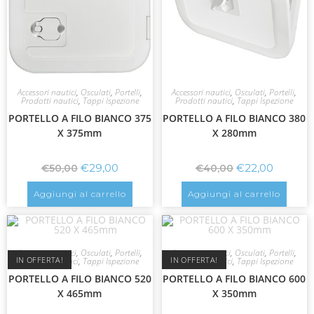
Accessori nautici
,
Osculati
,
Portelli
,
Accessori nautici
,
Osculati
,
Portelli
,
Prodotti nautici
,
Tappi Ispezione
Prodotti nautici
,
Tappi Ispezione
PORTELLO A FILO BIANCO 375
PORTELLO A FILO BIANCO 380
X 375mm
X 280mm
€
29,00
€
22,00
€
50,00
€
40,00
Aggiungi al carrello
Aggiungi al carrello
Accessori nautici
,
Osculati
,
Portelli
,
Accessori nautici
,
Osculati
,
Portelli
,
IN OFFERTA!
IN OFFERTA!
Prodotti nautici
,
Tappi Ispezione
Prodotti nautici
,
Tappi Ispezione
PORTELLO A FILO BIANCO 520
PORTELLO A FILO BIANCO 600
X 465mm
X 350mm