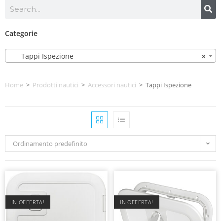
Categorie
Tappi Ispezione
×
Home
>
Prodotti nautici
>
Accessori nautici
>
Tappi Ispezione
Ordinamento predefinito
IN OFFERTA!
IN OFFERTA!