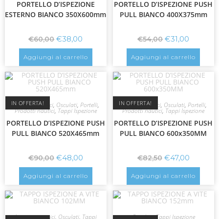
PORTELLO D’ISPEZIONE
PORTELLO D’ISPEZIONE PUSH
ESTERNO BIANCO 350X600mm
PULL BIANCO 400X375mm
€
38,00
€
31,00
€
60,00
€
54,00
Aggiungi al carrello
Aggiungi al carrello
IN OFFERTA!
IN OFFERTA!
Accessori nautici
,
Osculati
,
Portelli
,
Accessori nautici
,
Osculati
,
Portelli
,
Prodotti nautici
,
Tappi Ispezione
Prodotti nautici
,
Tappi Ispezione
PORTELLO D’ISPEZIONE PUSH
PORTELLO D’ISPEZIONE PUSH
PULL BIANCO 520X465mm
PULL BIANCO 600x350MM
€
48,00
€
47,00
€
90,00
€
82,50
Aggiungi al carrello
Aggiungi al carrello
Accessori nautici
,
Osculati
,
Tappi
Osculati
,
Tappi Ispezione