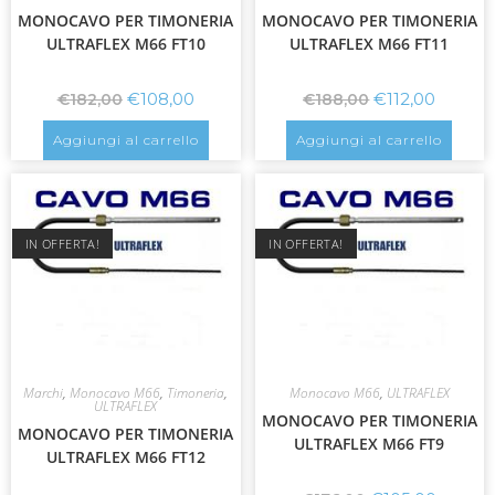
MONOCAVO PER TIMONERIA
MONOCAVO PER TIMONERIA
ULTRAFLEX M66 FT10
ULTRAFLEX M66 FT11
€
108,00
€
112,00
€
182,00
€
188,00
Aggiungi al carrello
Aggiungi al carrello
IN OFFERTA!
IN OFFERTA!
Marchi
,
Monocavo M66
,
Timoneria
,
Monocavo M66
,
ULTRAFLEX
ULTRAFLEX
MONOCAVO PER TIMONERIA
MONOCAVO PER TIMONERIA
ULTRAFLEX M66 FT9
ULTRAFLEX M66 FT12