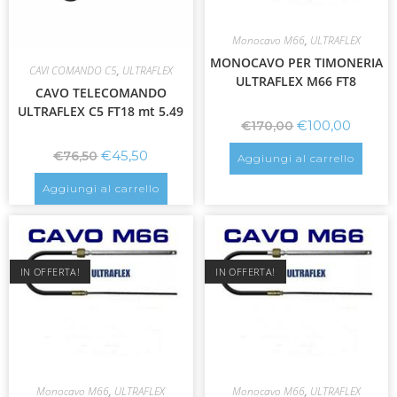
Monocavo M66
,
ULTRAFLEX
MONOCAVO PER TIMONERIA
CAVI COMANDO C5
,
ULTRAFLEX
ULTRAFLEX M66 FT8
CAVO TELECOMANDO
ULTRAFLEX C5 FT18 mt 5.49
€
100,00
€
170,00
€
45,50
€
76,50
Aggiungi al carrello
Aggiungi al carrello
IN OFFERTA!
IN OFFERTA!
Monocavo M66
,
ULTRAFLEX
Monocavo M66
,
ULTRAFLEX