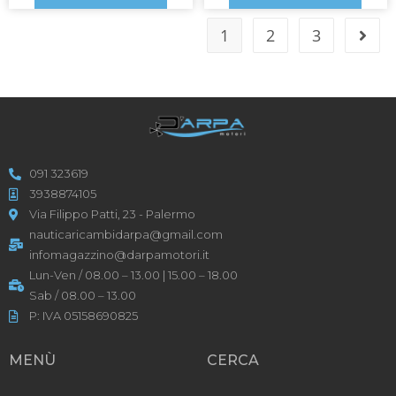
1
2
3
091 323619
3938874105
Via Filippo Patti, 23 - Palermo
nauticaricambidarpa@gmail.com
infomagazzino@darpamotori.it
Lun-Ven / 08.00 – 13.00 | 15.00 – 18.00
Sab / 08.00 – 13.00
P: IVA 05158690825
MENÙ
CERCA