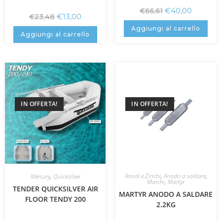
€
40,00
€
66,61
€
13,00
€
23,48
Aggiungi al carrello
Aggiungi al carrello
IN OFFERTA!
IN OFFERTA!
Anodi e Zinchi
,
Anodo a saldare
,
Mercury
,
Quicksilver
Marchi
,
Martyr
TENDER QUICKSILVER AIR
MARTYR ANODO A SALDARE
FLOOR TENDY 200
2.2KG