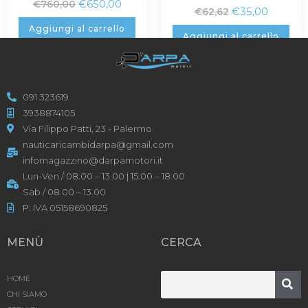
€
650,00
€
760,00
€
35,00
€
62,62
Aggiungi al carrello
Aggiungi al carrello
091 323619
3938874105
Via Filippo Patti, 23 - Palermo
nauticaricambidarpa@gmail.com
infomagazzino@darpamotori.it
Lun-Ven / 08.00 – 13.00 | 15.00 – 18.00
Sab / 08.00 – 13.00
P: IVA 05158690825
MENÙ
CERCA
HOME
CHI SIAMO