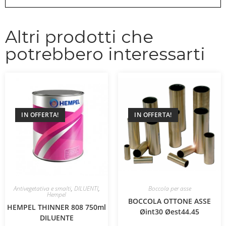
Altri prodotti che
potrebbero interessarti
IN OFFERTA!
IN OFFERTA!
Antivegetativa e smalti
,
DILUENTI
,
Boccola per asse
Hempel
BOCCOLA OTTONE ASSE
HEMPEL THINNER 808 750ml
Øint30 Øest44.45
DILUENTE