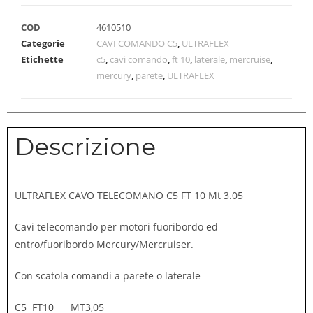
COD
4610510
Categorie
CAVI COMANDO C5
,
ULTRAFLEX
Etichette
c5
,
cavi comando
,
ft 10
,
laterale
,
mercruise
,
mercury
,
parete
,
ULTRAFLEX
Descrizione
ULTRAFLEX CAVO TELECOMANO C5 FT 10 Mt 3.05
Cavi telecomando per motori fuoribordo ed
entro/fuoribordo Mercury/Mercruiser.
Con scatola comandi a parete o laterale
C5 FT10 MT3,05