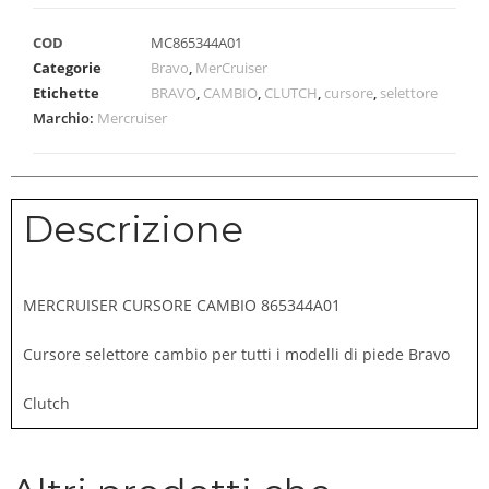
COD
MC865344A01
Categorie
Bravo
,
MerCruiser
Etichette
BRAVO
,
CAMBIO
,
CLUTCH
,
cursore
,
selettore
Marchio:
Mercruiser
Descrizione
MERCRUISER CURSORE CAMBIO 865344A01
Cursore selettore cambio per tutti i modelli di piede Bravo
Clutch