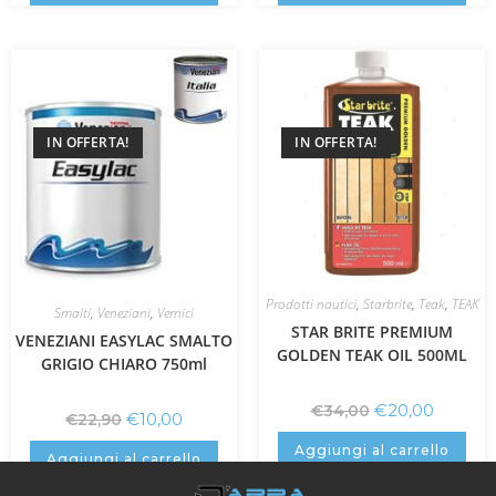
IN OFFERTA!
IN OFFERTA!
Prodotti nautici
,
Starbrite
,
Teak
,
TEAK
Smalti
,
Veneziani
,
Vernici
STAR BRITE PREMIUM
VENEZIANI EASYLAC SMALTO
GOLDEN TEAK OIL 500ML
GRIGIO CHIARO 750ml
€
20,00
€
34,00
€
10,00
€
22,90
Aggiungi al carrello
Aggiungi al carrello