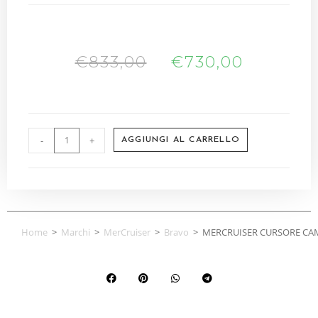
€
833,00
€
730,00
-
+
AGGIUNGI AL CARRELLO
Home
>
Marchi
>
MerCruiser
>
Bravo
>
MERCRUISER CURSORE CAM