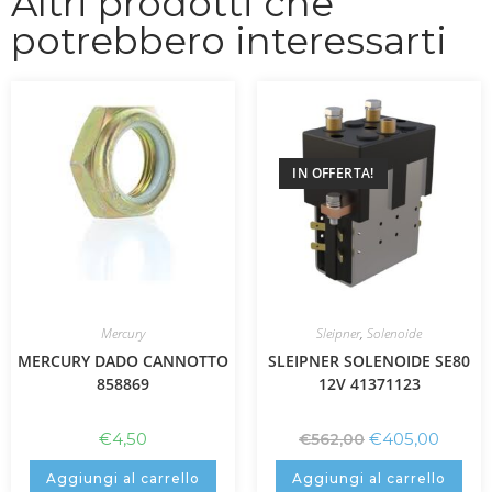
Altri prodotti che
potrebbero interessarti
IN OFFERTA!
Mercury
Sleipner
,
Solenoide
MERCURY DADO CANNOTTO
SLEIPNER SOLENOIDE SE80
858869
12V 41371123
€
4,50
€
405,00
€
562,00
Aggiungi al carrello
Aggiungi al carrello