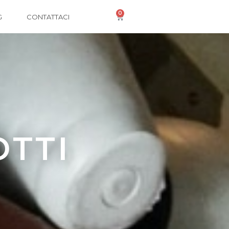
0
G
CONTATTACI
OTTI