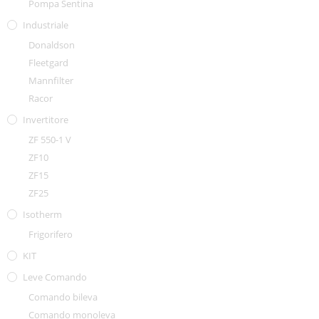
Pompa Sentina
Industriale
Donaldson
Fleetgard
Mannfilter
Racor
Invertitore
ZF 550-1 V
ZF10
ZF15
ZF25
Isotherm
Frigorifero
KIT
Leve Comando
Comando bileva
Comando monoleva