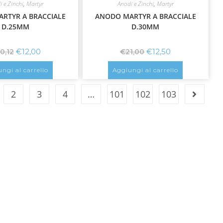
i e Zinchi
,
Martyr
Anodi e Zinchi
,
Martyr
RTYR A BRACCIALE
ANODO MARTYR A BRACCIALE
D.25MM
D.30MM
€
12,00
€
12,50
0,12
€
21,00
ngi al carrello
Aggiungi al carrello
2
3
4
…
101
102
103