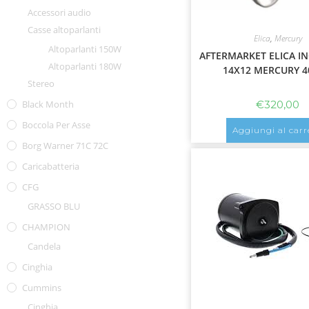
Accessori audio
Casse altoparlanti
Elica
,
Mercury
Altoparlanti 150W
AFTERMARKET ELICA IN
Altoparlanti 180W
14X12 MERCURY 
Stereo
€
320,00
Black Month
Boccola Per Asse
Aggiungi al carr
Borg Warner 71C 72C
Caricabatteria
CFG
GRASSO BLU
CHAMPION
Candela
Cinghia
Cummins
Cinghia