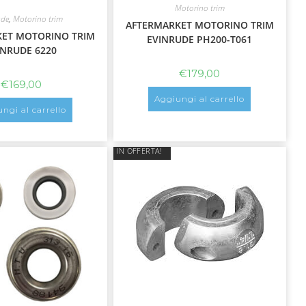
Motorino trim
ude
,
Motorino trim
AFTERMARKET MOTORINO TRIM
KET MOTORINO TRIM
EVINRUDE PH200-T061
INRUDE 6220
€
179,00
€
169,00
Aggiungi al carrello
ngi al carrello
IN OFFERTA!