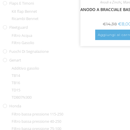
Anodi e Zinchi
,
Mar
Flaps E Timoni
ANODO A BRACCIALE BA
Kit flap Bennet
Ricambi Bennet
€
8,0
€
14,38
Fleetguard
Aggiungi al carr
Filtro Acqua
Filtro Gasolio
Fuochi Di Segnalazione
Genart
Additivo gasolio
TB14
TB16
TD15
TDB07N300
Honda
Filtro bassa pressione 115-250
Filtro bassa pressione 40-250
Filtro bassa pressione 75-100