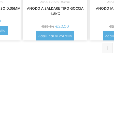
chi
Anodi e Zinchi
,
Marchi
Anod
SSO D.35MM
ANODO A SALDARE TIPO GOCCIA
ANODO MA
1.8KG
0
€
20,00
€
52,64
€
2
ello
Aggiungi al carrello
Aggiu
1