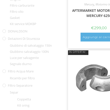
Mercury
,
Motorino t
Filtro carburante
AFTERMARKET MOTOR
Filtro olio
MERCURY 625
Gasket
Kit service MDKBP
€
299,00
DONALDSON
Aggiungi al carr
Dotazioni Di Sicurezza
Giubbino di salvataggio 150n
Giubbino salvataggio 100N
IN OFFERTA!
Luce per salvagente
Segnale diurno
Filtro Acqua Mare
Ricambi per filtro
Filtro Separatore
Separ
Coppetta
Kit oring