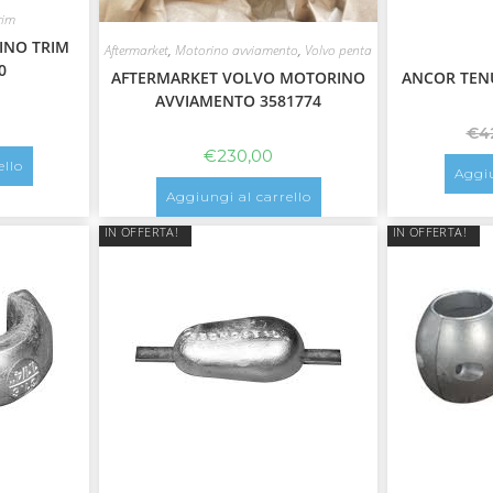
rim
INO TRIM
Aftermarket
,
Motorino avviamento
,
Volvo penta
0
AFTERMARKET VOLVO MOTORINO
ANCOR TEN
AVVIAMENTO 3581774
€
4
€
230,00
ello
Aggiu
Aggiungi al carrello
IN OFFERTA!
IN OFFERTA!