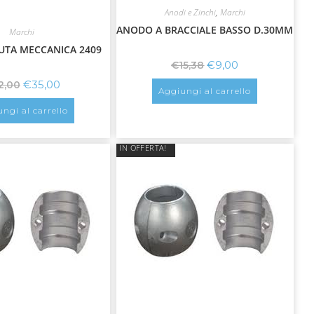
Anodi e Zinchi
,
Marchi
ANODO A BRACCIALE BASSO D.30MM
Marchi
UTA MECCANICA 2409
€
9,00
€
15,38
€
35,00
2,00
Aggiungi al carrello
ngi al carrello
IN OFFERTA!