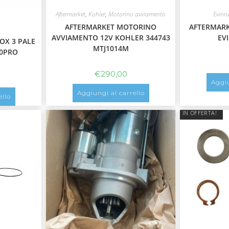
Aftermarket
,
Kohler
,
Motorino avviamento
Evinr
AFTERMARKET MOTORINO
AFTERMAR
AVVIAMENTO 12V KOHLER 344743
EV
OX 3 PALE
MTJ1014M
40PRO
€
290,00
Aggiu
Aggiungi al carrello
ello
IN OFFERTA!