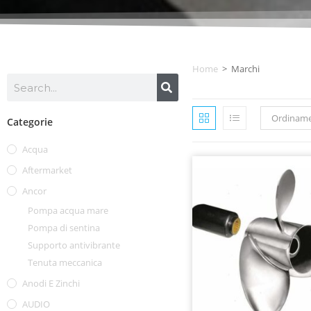
Home
>
Marchi
Ordiname
Categorie
Acqua
Aftermarket
Ancor
Pompa acqua mare
Pompa di sentina
Supporto antivibrante
Tenuta meccanica
Anodi E Zinchi
AUDIO