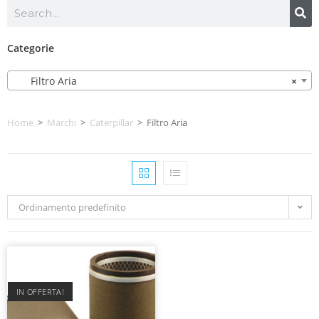
Categorie
Filtro Aria
×
Home
>
Marchi
>
Caterpillar
>
Filtro Aria
Ordinamento predefinito
IN OFFERTA!