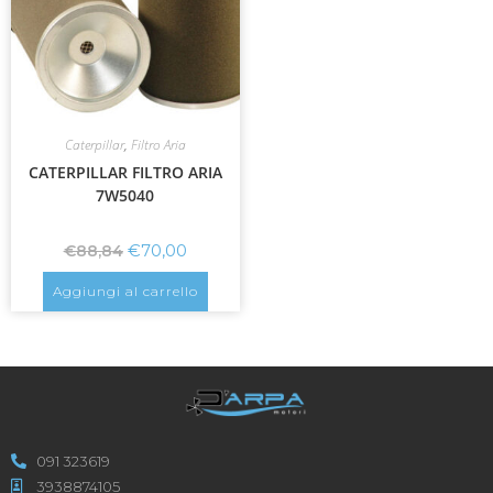
Caterpillar
,
Filtro Aria
CATERPILLAR FILTRO ARIA
7W5040
€
70,00
€
88,84
Aggiungi al carrello
091 323619
3938874105