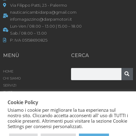
Via Filippo Patti, 23 - Palermo
nauticaricambidarpa@gmail.com
infomagazzino@darpamotori.it
Lun-Ven / 08.00 – 13.00 | 15.00 – 18.00
Sab / 08.00 – 13.00
P: IVA 05158690825
MENÙ
CERCA
HOME
CHI SIAMO
SERVIZI
SHOP
PRODOTTI
Cookie Policy
BLOG
Usiamo i cookie per migliorare la tua esperienza sul
CONTATTACI
nostro sito. Cliccando accetta acconsenti all' uso di TUTTI i
cookie presenti. Altrimenti puoi visitare la sezione Cookie
D’Arpa Motori SRL © [year] | Powered by
Karma
Settings per consensi personalizzati.