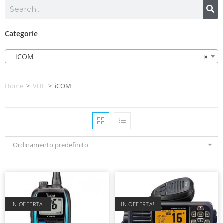
Categorie
iCOM
×
Home
>
VHF
>
iCOM
Ordinamento predefinito
IN OFFERTA!
IN OFFERTA!