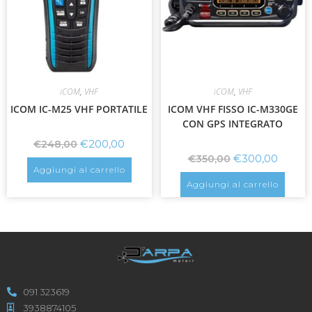
iCOM
,
VHF
iCOM
,
VHF
ICOM IC-M25 VHF PORTATILE
ICOM VHF FISSO IC-M330GE
CON GPS INTEGRATO
€
200,00
€
248,00
€
300,00
€
350,00
Aggiungi al carrello
Aggiungi al carrello
091 323619
3938874105