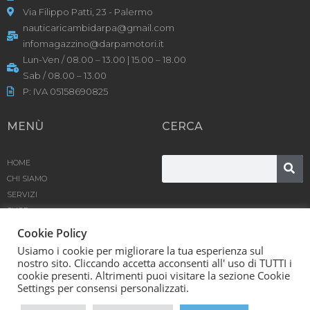
Via Filippo Patti, 23 - Palermo
nauticaricambidarpa@gmail.com
infomagazzino@darpamotori.it
Lun-Ven / 08.00 – 13.00 | 15.00 – 18.00
Sab / 08.00 – 13.00
P: IVA 05158690825
MENÙ
CERCA
HOME
CHI SIAMO
SERVIZI
SHOP
PRODOTTI
Cookie Policy
BLOG
Usiamo i cookie per migliorare la tua esperienza sul
CONTATTACI
nostro sito. Cliccando accetta acconsenti all' uso di TUTTI i
cookie presenti. Altrimenti puoi visitare la sezione Cookie
D’Arpa Motori SRL © [year] | Powered by
Karma
Settings per consensi personalizzati.