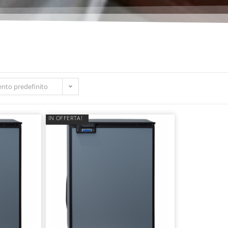
nto predefinito
IN OFFERTA!