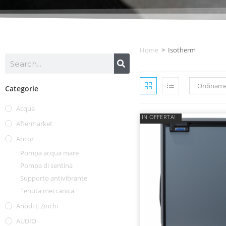
Home
>
Isotherm
Ordiname
Categorie
Acqua
IN OFFERTA!
Aftermarket
Ancor
Pompa acqua mare
Pompa di sentina
Supporto antivibrante
Tenuta meccanica
Anodi E Zinchi
AUDIO