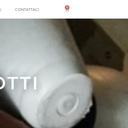
0
G
CONTATTACI
OTTI