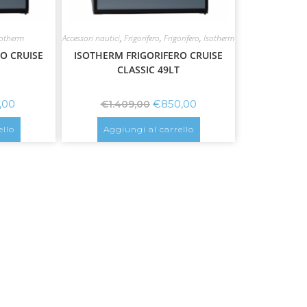
sotherm
Accessori nautici
,
Frigorifero
,
Frigorifero
,
Isotherm
O CRUISE
ISOTHERM FRIGORIFERO CRUISE
T
CLASSIC 49LT
,00
€
850,00
€
1.409,00
ello
Aggiungi al carrello