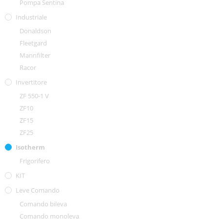
Pompa Sentina
Industriale
Donaldson
Fleetgard
Mannfilter
Racor
Invertitore
ZF 550-1 V
ZF10
ZF15
ZF25
Isotherm
Frigorifero
KIT
Leve Comando
Comando bileva
Comando monoleva