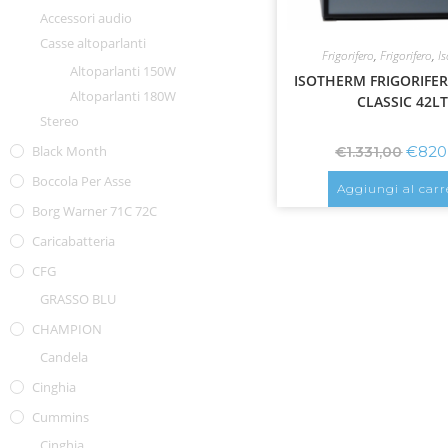
Accessori audio
Casse altoparlanti
Frigorifero
,
Frigorifero
,
I
Altoparlanti 150W
ISOTHERM FRIGORIFER
Altoparlanti 180W
CLASSIC 42L
Stereo
€
820
Black Month
€
1.331,00
Boccola Per Asse
Aggiungi al carr
Borg Warner 71C 72C
Caricabatteria
CFG
GRASSO BLU
CHAMPION
Candela
Cinghia
Cummins
Cinghia