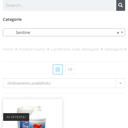
Categorie
Sentine
×
Home
>
Prodotti nautici
>
Lubrificanti, colle, detergenti
>
Detergenti
>
Ordinamento predefinito
IN OFFERTA!