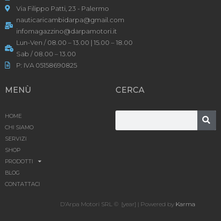
Via Filippo Patti, 23 - Palermo
nauticaricambidarpa@gmail.com
infomagazzino@darpamotori.it
Lun-Ven / 08.00 – 13.00 | 15.00 – 18.00
Sab / 08.00 – 13.00
P: IVA 05158690825
MENÙ
CERCA
HOME
CHI SIAMO
SERVIZI
SHOP
PRODOTTI
BLOG
CONTATTACI
D’Arpa Motori SRL © [year] | Powered by
Karma