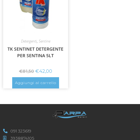
Detergenti
,
Sentine
TK SENTINET DETERGENTE
PER SENTINA 5LT
€
42,00
€
81,50
Aggiungi al carrello
091 323619
3938874105