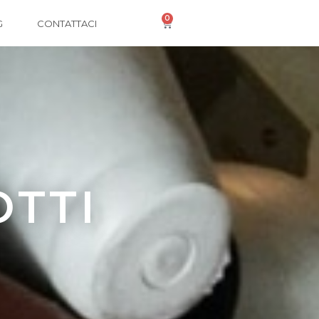
0
G
CONTATTACI
OTTI