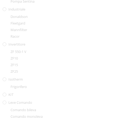
Pompa Sentina
Industriale
Donaldson
Fleetgard
Mannfilter
Racor
Invertitore
ZF 550-1 V
ZF10
ZF15
ZF25
Isotherm
Frigorifero
KIT
Leve Comando
Comando bileva
Comando monoleva