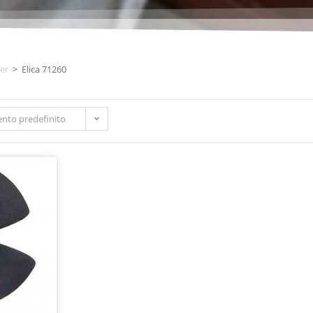
er
>
Elica 71260
nto predefinito