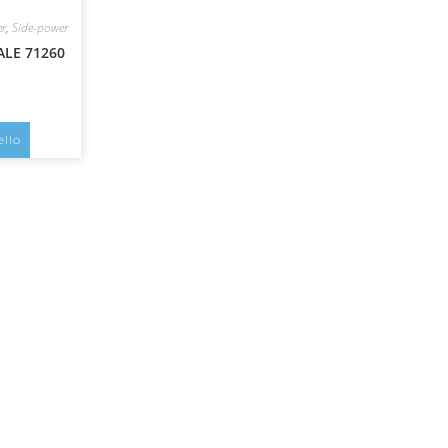
er
,
Side-power
ALE 71260
ello