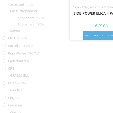
Accessori audio
Elica 71260
,
Marchi
,
Side Pow
Casse altoparlanti
SIDE-POWER ELICA 4 P
Altoparlanti 150W
Altoparlanti 180W
€
65,00
Stereo
Aggiungi al carr
Black Month
Boccola Per Asse
Borg Warner 71C 72C
Caricabatteria
CFG
GRASSO BLU
CHAMPION
Candela
Cinghia
Cummins
Cinghia