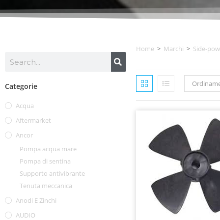
Home
>
Marchi
>
Side-pow
Ordiname
Categorie
Acqua
Aftermarket
Ancor
Pompa acqua mare
Pompa di sentina
Supporto antivibrante
Tenuta meccanica
Anodi E Zinchi
AUDIO