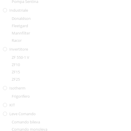
Pompa Sentina
Industriale
Donaldson
Fleetgard
Mannfilter
Racor
Invertitore
ZF 550-1 V
ZF10
ZF15
ZF25
Isotherm
Frigorifero
KIT
Leve Comando
Comando bileva
Comando monoleva