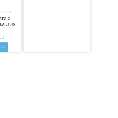
arburante
ATOIO
A LT.45
,00
ello