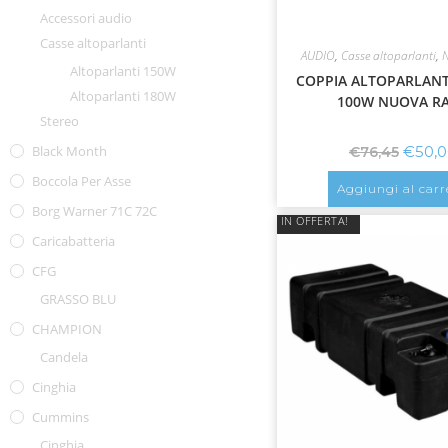
Accessori audio
Casse altoparlanti
AUDIO
,
Casse altoparlanti
,
Altoparlanti 150W
COPPIA ALTOPARLANT
Altoparlanti 180W
100W NUOVA R
Stereo
€
50,
Black Month
€
76,45
Boccola Per Asse
Aggiungi al carr
Borg Warner 71C 72C
IN OFFERTA!
Caricabatteria
CFG
GRASSO BLU
CHAMPION
Candela
Cinghia
Cummins
Cinghia