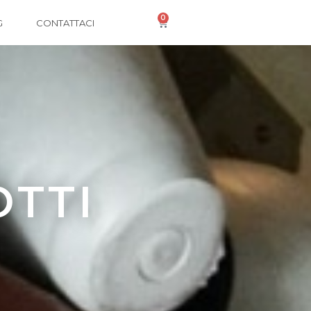
0
G
CONTATTACI
OTTI