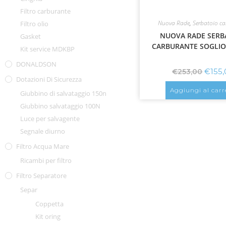
Filtro carburante
Nuova Rade
,
Serbatoio c
Filtro olio
NUOVA RADE SERB
Gasket
CARBURANTE SOGLIOL
Kit service MDKBP
DONALDSON
€
155
€
253,00
Dotazioni Di Sicurezza
Aggiungi al carr
Giubbino di salvataggio 150n
Giubbino salvataggio 100N
Luce per salvagente
Segnale diurno
Filtro Acqua Mare
Ricambi per filtro
Filtro Separatore
Separ
Coppetta
Kit oring