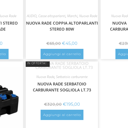
Nuova Rade
AUDIO
,
Casse altoparlanti
,
Marchi
,
Nuova Rade
Nuova Rad
I STEREO
NUOVA RADE COPPIA ALTOPARLANTI
NUOVA 
ADE
STEREO 80W
CARBURA
00
€
45,00
€
65,00
€
23
ello
Aggiungi al carrello
Aggiu
IN OFFERTA!
Nuova Rade
,
Serbatoio carburante
NUOVA RADE SERBATOIO
CARBURANTE SOGLIOLA LT.73
€
195,00
€
320,00
Aggiungi al carrello