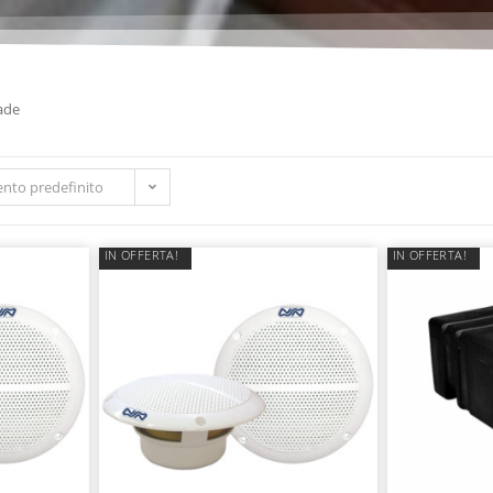
ade
nto predefinito
IN OFFERTA!
IN OFFERTA!