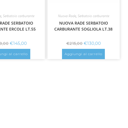
e
,
Serbatoio carburante
Nuova Rade
,
Serbatoio carburante
RADE SERBATOIO
NUOVA RADE SERBATOIO
NTE ERCOLE LT.55
CARBURANTE SOGLIOLA LT.38
€
145,00
€
130,00
8,00
€
215,00
ngi al carrello
Aggiungi al carrello