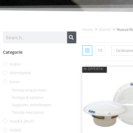
Home
>
Marchi
>
Nuova R
Ordiname
Categorie
Acqua
IN OFFERTA!
Aftermarket
Ancor
Pompa acqua mare
Pompa di sentina
Supporto antivibrante
Tenuta meccanica
Anodi E Zinchi
AUDIO