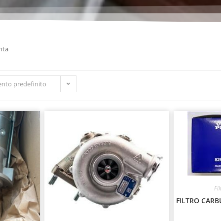
nta
nto predefinito
Fil
FILTRO CAR