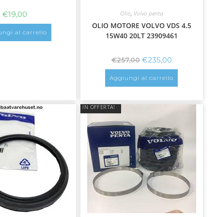
Olio
,
Volvo penta
€
19,00
OLIO MOTORE VOLVO VDS 4.5
ngi al carrello
15W40 20LT 23909461
€
235,00
€
257,00
Aggiungi al carrello
IN OFFERTA!