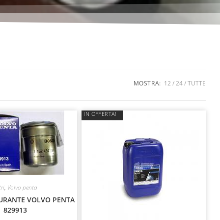
MOSTRA:
12
24
TUTTE
IN OFFERTA!
tri
,
Volvo penta
BURANTE VOLVO PENTA
829913