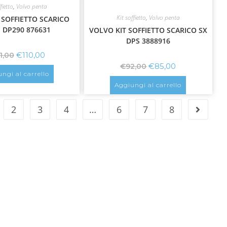
fietto
,
Volvo penta
Kit soffietto
,
Volvo penta
 SOFFIETTO SCARICO
 DP290 876631
VOLVO KIT SOFFIETTO SCARICO SX
DPS 3888916
€
110,00
1,00
€
85,00
€
92,00
ngi al carrello
Aggiungi al carrello
2
3
4
…
6
7
8