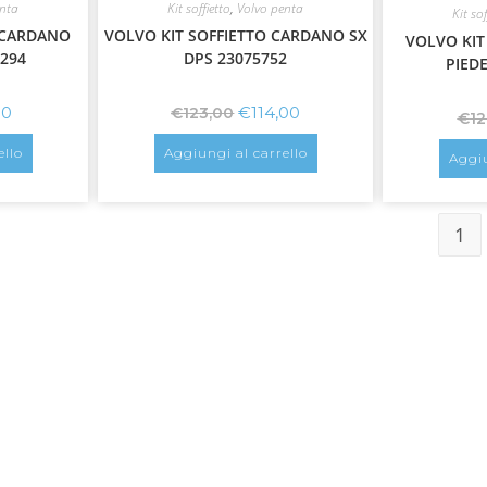
enta
Kit soffietto
,
Volvo penta
Kit sof
 CARDANO
VOLVO KIT SOFFIETTO CARDANO SX
VOLVO KIT
6294
DPS 23075752
PIEDE
00
€
114,00
€
123,00
€
12
ello
Aggiungi al carrello
Aggiu
1