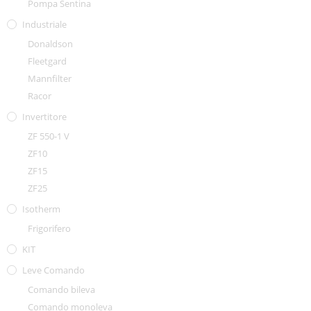
Pompa Sentina
Industriale
Donaldson
Fleetgard
Mannfilter
Racor
Invertitore
ZF 550-1 V
ZF10
ZF15
ZF25
Isotherm
Frigorifero
KIT
Leve Comando
Comando bileva
Comando monoleva