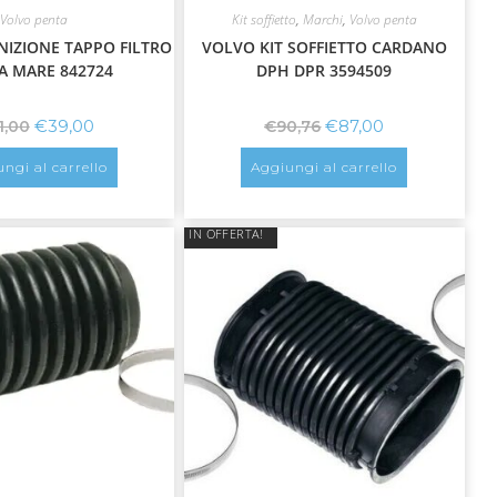
Volvo penta
Kit soffietto
,
Marchi
,
Volvo penta
IZIONE TAPPO FILTRO
VOLVO KIT SOFFIETTO CARDANO
A MARE 842724
DPH DPR 3594509
€
39,00
€
87,00
1,00
€
90,76
ngi al carrello
Aggiungi al carrello
IN OFFERTA!