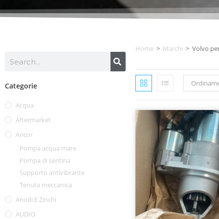
Home
>
Marchi
>
Volvo pe
Ordiname
Categorie
Acqua
Aftermarket
Ancor
Pompa acqua mare
Pompa di sentina
Supporto antivibrante
Tenuta meccanica
Anodi E Zinchi
AUDIO