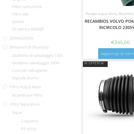
Filtro carburante
Pompa acqua dolce
,
Recambio
Filtro olio
RECAMBIOS VOLVO PO
Gasket
RICIRCOLO 2305
Kit service MDKBP
DONALDSON
€
345,00
Dotazioni Di Sicurezza
Aggiungi al carr
Giubbino di salvataggio 150n
Giubbino salvataggio 100N
IN OFFERTA!
Luce per salvagente
Segnale diurno
Filtro Acqua Mare
Ricambi per filtro
Filtro Separatore
Separ
Coppetta
Kit oring