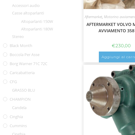
Accessori audio
Casse altoparlanti
Aftermarket
,
Motorino avviamen
Altoparlanti 150W
AFTERMARKET VOLVO 
Altoparlanti 180W
AVVIAMENTO 358
Stereo
€
230,00
Black Month
Boccola Per Asse
Aggiungi al carr
Borg Warner 71C 72C
Caricabatteria
CFG
GRASSO BLU
CHAMPION
Candela
Cinghia
Cummins
Cinghia