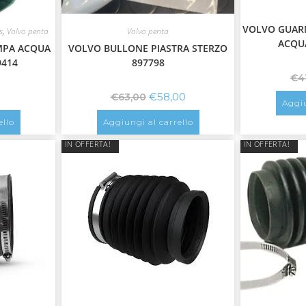
VOLVO GUARN
s
,
Volvo penta
Volvo penta
ACQU
MPA ACQUA
VOLVO BULLONE PIASTRA STERZO
9414
897798
€
4
€
58,00
€
63,00
Aggiu
ello
Aggiungi al carrello
IN OFFERTA!
IN OFFERTA!