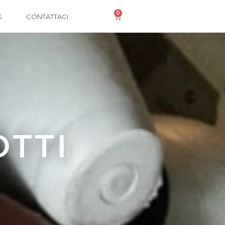
0
G
CONTATTACI
OTTI