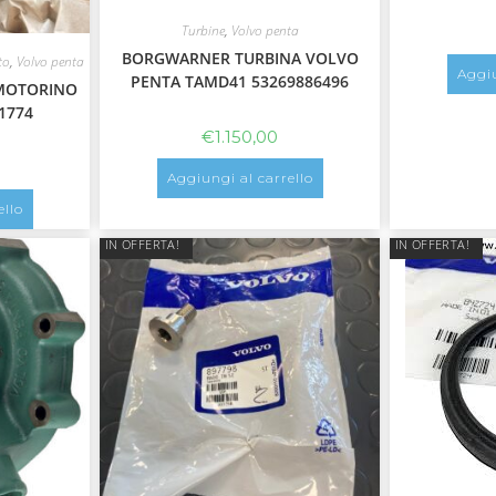
Turbine
,
Volvo penta
BORGWARNER TURBINA VOLVO
to
,
Volvo penta
Aggiu
PENTA TAMD41 53269886496
MOTORINO
1774
€
1.150,00
Aggiungi al carrello
ello
IN OFFERTA!
IN OFFERTA!