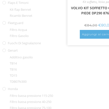
Kit soffietto
,
Volvo p
Flaps E Timoni
VOLVO KIT SOFFIETTO
Kit flap Bennet
PIEDE DP290 87
Ricambi Bennet
Fleetguard
€
80,
€
84,00
Filtro Acqua
Aggiungi al carr
Filtro Gasolio
Fuochi Di Segnalazione
Genart
Additivo gasolio
TB14
TB16
TD15
TDB07N300
Honda
Filtro bassa pressione 115-250
Filtro bassa pressione 40-250
Filtro bassa pressione 75-100