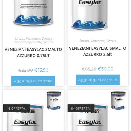
Smalti
,
Veneziani
,
Vernice
Smalti
,
Veneziani
,
Vernici
monocomponente
,
Vernici
VENEZIANI EASYLAC SMALTO
VENEZIANI EASYLAC SMALTO
AZZURRO 2.5lt
AZZURRO 0.75LT
€
30,00
€
65,28
€
13,50
€
22,90
Aggiungi al carrello
Aggiungi al carrello
IN OFFERTA!
IN OFFERTA!