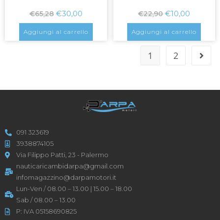
€
30,00
€
10,00
€
65,28
€
22,90
Aggiungi al carrello
Aggiungi al carrello
1
2
091 323619
3938874105
Via Filippo Patti, 23 - Palermo
nauticaricambidarpa@gmail.com
infomagazzino@darpamotori.it
Lun-Ven / 08.00 – 13.00 | 15.00 – 18.00
Sab / 08.00 – 13.00
P: IVA 05158690825