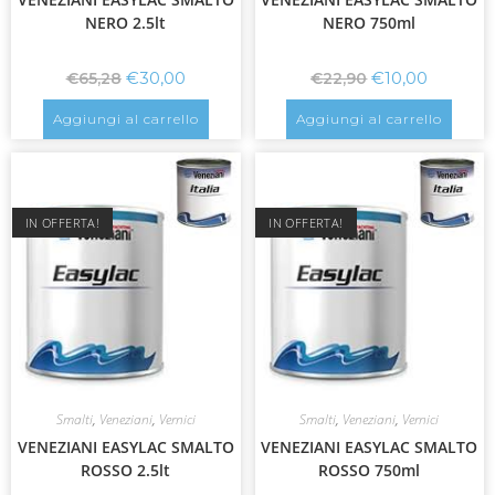
NERO 2.5lt
NERO 750ml
€
30,00
€
10,00
€
65,28
€
22,90
Aggiungi al carrello
Aggiungi al carrello
IN OFFERTA!
IN OFFERTA!
Smalti
,
Veneziani
,
Vernici
Smalti
,
Veneziani
,
Vernici
VENEZIANI EASYLAC SMALTO
VENEZIANI EASYLAC SMALTO
ROSSO 2.5lt
ROSSO 750ml