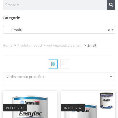
Categorie
Smalti
×
Home
>
Prodotti nautici
>
Antivegetativa e smalti
>
Smalti
Ordinamento predefinito
IN OFFERTA!
IN OFFERTA!