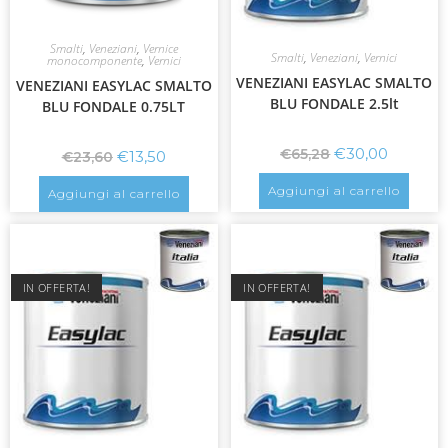
Smalti
,
Veneziani
,
Vernice
Smalti
,
Veneziani
,
Vernici
monocomponente
,
Vernici
VENEZIANI EASYLAC SMALTO
VENEZIANI EASYLAC SMALTO
BLU FONDALE 2.5lt
BLU FONDALE 0.75LT
€
30,00
€
65,28
€
13,50
€
23,60
Aggiungi al carrello
Aggiungi al carrello
IN OFFERTA!
IN OFFERTA!