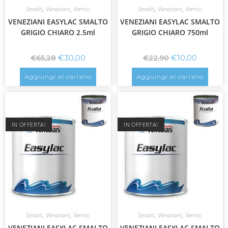
Smalti
,
Veneziani
,
Vernici
Smalti
,
Veneziani
,
Vernici
VENEZIANI EASYLAC SMALTO
VENEZIANI EASYLAC SMALTO
GRIGIO CHIARO 2.5ml
GRIGIO CHIARO 750ml
€
30,00
€
10,00
€
65,28
€
22,90
Aggiungi al carrello
Aggiungi al carrello
IN OFFERTA!
IN OFFERTA!
Smalti
,
Veneziani
,
Vernici
Smalti
,
Veneziani
,
Vernici
VENEZIANI EASYLAC SMALTO
VENEZIANI EASYLAC SMALTO