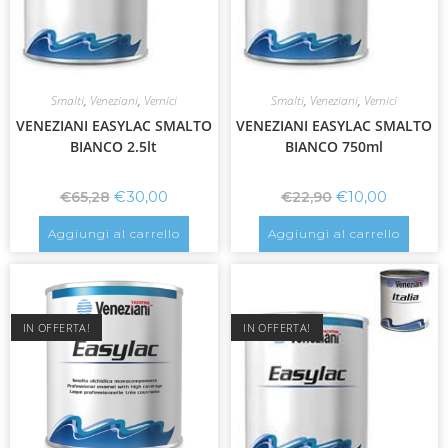
Smalti
,
Veneziani
,
Vernici
Smalti
,
Veneziani
,
Vernici
VENEZIANI EASYLAC SMALTO
VENEZIANI EASYLAC SMALTO
BIANCO 2.5lt
BIANCO 750ml
€
30,00
€
10,00
€
65,28
€
22,90
Aggiungi al carrello
Aggiungi al carrello
IN OFFERTA!
IN OFFERTA!