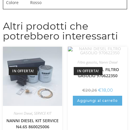
Colore Rosso
Altri prodotti che
potrebbero interessarti
Filtro gasolio
,
Nanni Diesel
NANNI DIESEL FILTRO
IN OFFERTA!
IN OFFERTA!
GASOLIO 970622350
€
18,00
€
20,26
Aggiungi al carrello
Nanni Diesel
,
SERVICE KIT
NANNI DIESEL KIT SERVICE
N4.65 860025006