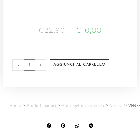
€
22,90
€
10,00
-
+
AGGIUNGI AL CARRELLO
Home
>
Prodotti nautici
>
Antivegetativa e smalti
>
Vernici
>
VENEZ