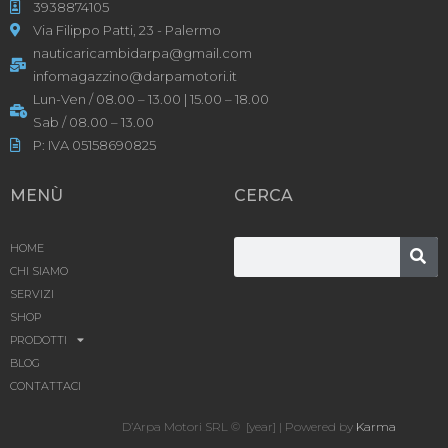
3938874105
Via Filippo Patti, 23 - Palermo
nauticaricambidarpa@gmail.com
infomagazzino@darpamotori.it
Lun-Ven / 08.00 – 13.00 | 15.00 – 18.00
Sab / 08.00 – 13.00
P: IVA 05158690825
MENÙ
CERCA
HOME
CHI SIAMO
SERVIZI
SHOP
PRODOTTI
BLOG
CONTATTACI
D’Arpa Motori SRL © [year] | Powered by
Karma