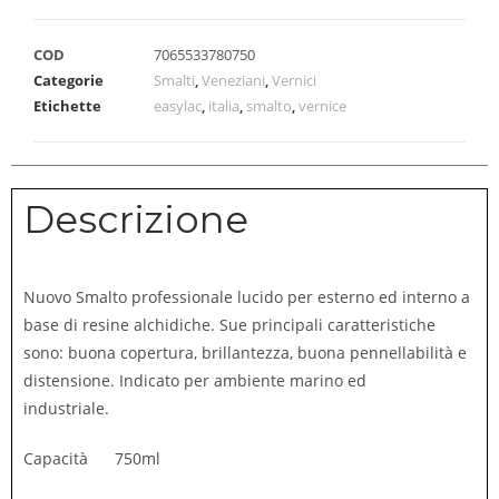
COD
7065533780750
Categorie
Smalti
,
Veneziani
,
Vernici
Etichette
easylac
,
italia
,
smalto
,
vernice
Descrizione
Nuovo Smalto professionale lucido per esterno ed interno a
base di resine alchidiche. Sue principali caratteristiche
sono: buona copertura, brillantezza, buona pennellabilità e
distensione. Indicato per ambiente marino ed
industriale.
Capacità 750ml