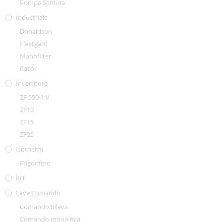
Pompa Sentina
Industriale
Donaldson
Fleetgard
Mannfilter
Racor
Invertitore
ZF 550-1 V
ZF10
ZF15
ZF25
Isotherm
Frigorifero
KIT
Leve Comando
Comando bileva
Comando monoleva