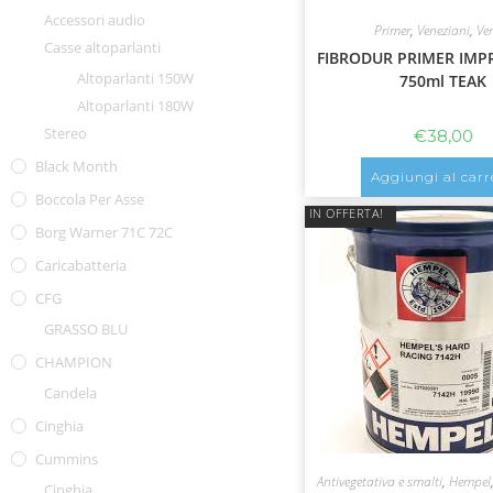
Accessori audio
Primer
,
Veneziani
,
Ver
Casse altoparlanti
FIBRODUR PRIMER IM
Altoparlanti 150W
750ml TEAK
Altoparlanti 180W
Stereo
€
38,00
Black Month
Aggiungi al carr
Boccola Per Asse
IN OFFERTA!
Borg Warner 71C 72C
Caricabatteria
CFG
GRASSO BLU
CHAMPION
Candela
Cinghia
Cummins
Antivegetativa e smalti
,
Hempel
Cinghia