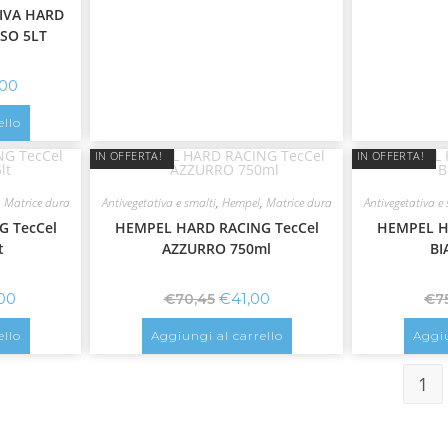
IVA HARD
SO 5LT
,00
ello
IN OFFERTA!
IN OFFERTA!
,
Matrice dura
Antivegetativa e smalti
,
Hempel
,
Matrice dura
Antivegetativa e 
 TecCel
HEMPEL HARD RACING TecCel
HEMPEL H
t
AZZURRO 750ml
BI
00
€
41,00
€
70,45
€
7
ello
Aggiungi al carrello
Aggiu
1