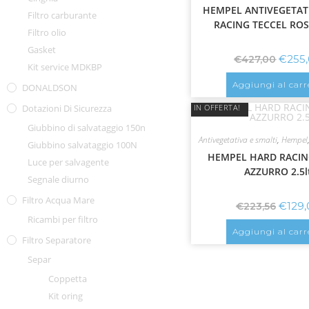
HEMPEL ANTIVEGETAT
Filtro carburante
RACING TECCEL ROS
Filtro olio
Gasket
€
255
€
427,00
Kit service MDKBP
Aggiungi al carr
DONALDSON
IN OFFERTA!
Dotazioni Di Sicurezza
Giubbino di salvataggio 150n
Antivegetativa e smalti
,
Hempel
Giubbino salvataggio 100N
HEMPEL HARD RACING
Luce per salvagente
AZZURRO 2.5l
Segnale diurno
Filtro Acqua Mare
€
129,
€
223,56
Ricambi per filtro
Aggiungi al carr
Filtro Separatore
Separ
Coppetta
Kit oring