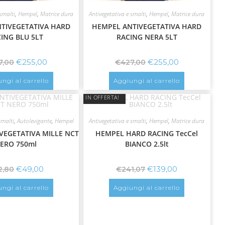
smalti
,
Hempel
,
Matrice dura
Antivegetativa e smalti
,
Hempel
,
Matrice dura
TIVEGETATIVA HARD
HEMPEL ANTIVEGETATIVA HARD
ING BLU 5LT
RACING NERA 5LT
€
255,00
€
255,00
7,00
€
427,00
ngi al carrello
Aggiungi al carrello
IN OFFERTA!
smalti
,
Autolevigante
,
Hempel
Antivegetativa e smalti
,
Hempel
,
Matrice dura
VEGETATIVA MILLE NCT
HEMPEL HARD RACING TecCel
ERO 750ml
BIANCO 2.5lt
€
49,00
€
139,00
2,80
€
241,07
ngi al carrello
Aggiungi al carrello