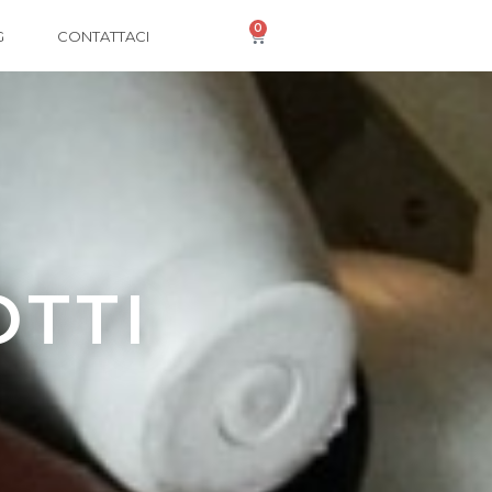
0
G
CONTATTACI
OTTI