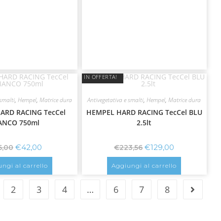
IN OFFERTA!
smalti
,
Hempel
,
Matrice dura
Antivegetativa e smalti
,
Hempel
,
Matrice dura
ARD RACING TecCel
HEMPEL HARD RACING TecCel BLU
ANCO 750ml
2.5lt
€
42,00
€
129,00
5,00
€
223,56
ngi al carrello
Aggiungi al carrello
2
3
4
…
6
7
8