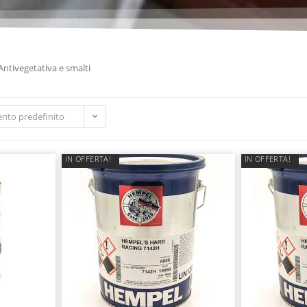
Antivegetativa e smalti
nto predefinito
IN OFFERTA!
IN OFFERTA!