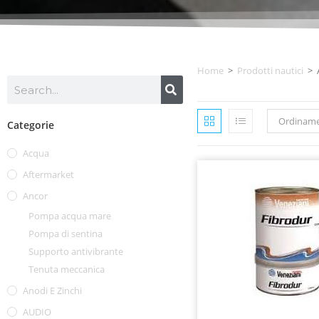
Home
>
Prodotti nautici
>
Ordiname
Categorie
Acqua
Aftermarket
Ancor
Pompa acqua mare
Pompa di sentina
Supporto antivibrante
Tenuta meccanica
Anodi E Zinchi
AUDIO