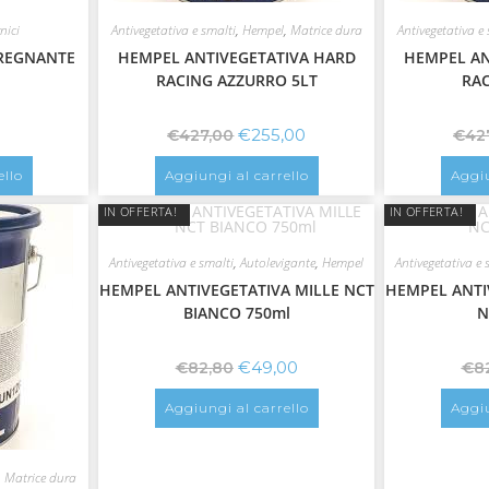
nici
Antivegetativa e smalti
,
Hempel
,
Matrice dura
Antivegetativa e 
PREGNANTE
HEMPEL ANTIVEGETATIVA HARD
HEMPEL AN
RACING AZZURRO 5LT
RAC
€
255,00
€
427,00
€
42
ello
Aggiungi al carrello
Aggiu
IN OFFERTA!
IN OFFERTA!
Antivegetativa e smalti
,
Autolevigante
,
Hempel
Antivegetativa e 
HEMPEL ANTIVEGETATIVA MILLE NCT
HEMPEL ANTI
BIANCO 750ml
N
€
49,00
€
82,80
€
8
Aggiungi al carrello
Aggiu
,
Matrice dura