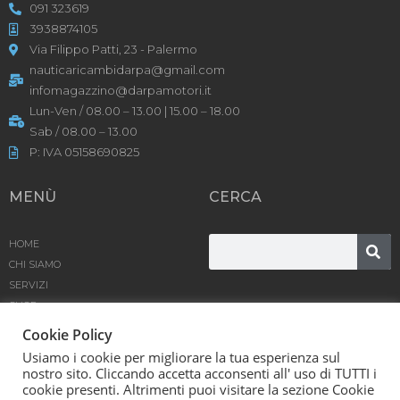
091 323619
3938874105
Via Filippo Patti, 23 - Palermo
nauticaricambidarpa@gmail.com
infomagazzino@darpamotori.it
Lun-Ven / 08.00 – 13.00 | 15.00 – 18.00
Sab / 08.00 – 13.00
P: IVA 05158690825
MENÙ
CERCA
HOME
CHI SIAMO
SERVIZI
SHOP
PRODOTTI
Cookie Policy
BLOG
Usiamo i cookie per migliorare la tua esperienza sul
CONTATTACI
nostro sito. Cliccando accetta acconsenti all' uso di TUTTI i
cookie presenti. Altrimenti puoi visitare la sezione Cookie