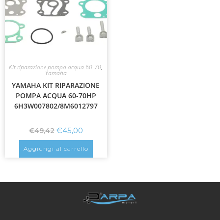
Kit riparazione pompa acqua 60-70
,
Yamaha
YAMAHA KIT RIPARAZIONE
POMPA ACQUA 60-70HP
6H3W007802/8M6012797
€
45,00
€
49,42
Aggiungi al carrello