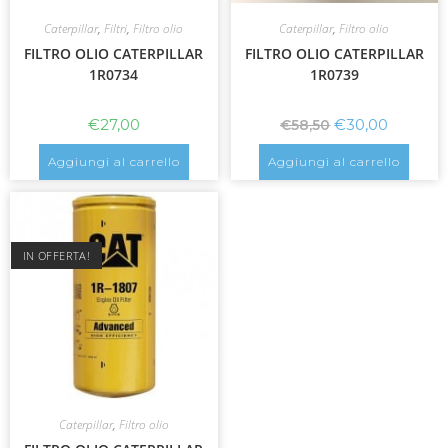
Caterpillar
,
Filtri
,
Filtro olio
Caterpillar
,
Filtro olio
FILTRO OLIO CATERPILLAR
FILTRO OLIO CATERPILLAR
1R0734
1R0739
€
27,00
€
30,00
€
58,50
Aggiungi al carrello
Aggiungi al carrello
IN OFFERTA!
Caterpillar
,
Filtro olio