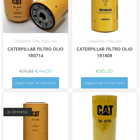
Caterpillar
,
Filtri
,
Filtro olio
Caterpillar
,
Filtro olio
CATERPILLAR FILTRO OLIO
CATERPILLAR FILTRO OLIO
1R0714
1R1808
€
44,00
€
85,00
€
71,85
Aggiungi al carrello
Aggiungi al carrello
IN OFFERTA!