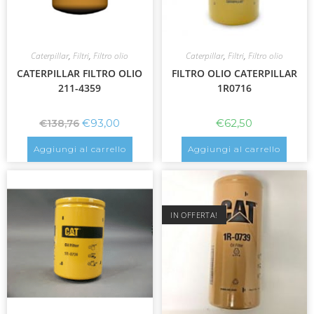
Caterpillar
,
Filtri
,
Filtro olio
Caterpillar
,
Filtri
,
Filtro olio
CATERPILLAR FILTRO OLIO
FILTRO OLIO CATERPILLAR
211-4359
1R0716
€
93,00
€
62,50
€
138,76
Aggiungi al carrello
Aggiungi al carrello
IN OFFERTA!