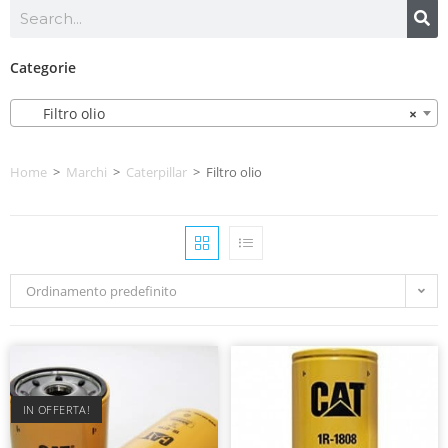
Categorie
Filtro olio
×
Home
>
Marchi
>
Caterpillar
>
Filtro olio
Ordinamento predefinito
IN OFFERTA!