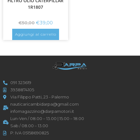
FILTRO OLIO CATERPILLAR
1R1807
€
39,00
€
50,00
Aggiungi al carrello
091 323619
3938874105
Via Filippo Patti, 23 - Palermo
nauticaricambidarpa@gmail.com
infomagazzino@darpamotori.it
Lun-Ven / 08.00 – 13.00 | 15.00 – 18.00
Sab / 08.00 – 13.00
P: IVA 05158690825