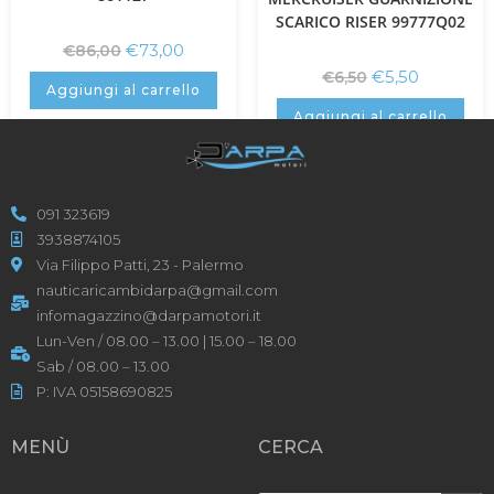
SCARICO RISER 99777Q02
€
73,00
€
86,00
€
5,50
€
6,50
Aggiungi al carrello
Aggiungi al carrello
091 323619
3938874105
Via Filippo Patti, 23 - Palermo
nauticaricambidarpa@gmail.com
infomagazzino@darpamotori.it
Lun-Ven / 08.00 – 13.00 | 15.00 – 18.00
Sab / 08.00 – 13.00
P: IVA 05158690825
MENÙ
CERCA