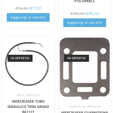
P10.50900.C
€
17,50
€
34,80
€
85,00
€
156,00
Aggiungi al carrello
Aggiungi al carrello
IN OFFERTA!
IN OFFERTA!
Bravo
,
MerCruiser
MERCRUISER TUBO
IDRAULICO TRIM GRIGIO
Guarnizione
,
MerCruiser
861127
MERCRUISER GUARNIZIONE