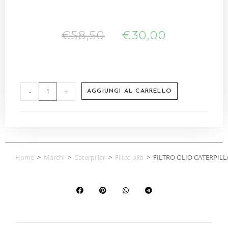
€
58,50
€
30,00
-
+
AGGIUNGI AL CARRELLO
Home
>
Marchi
>
Caterpillar
>
Filtro olio
>
FILTRO OLIO CATERPILL