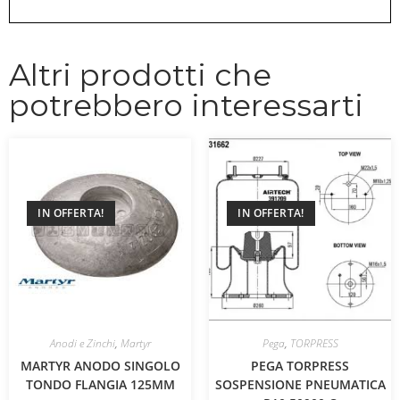
Altri prodotti che
potrebbero interessarti
IN OFFERTA!
IN OFFERTA!
Anodi e Zinchi
,
Martyr
Pega
,
TORPRESS
MARTYR ANODO SINGOLO
PEGA TORPRESS
TONDO FLANGIA 125MM
SOSPENSIONE PNEUMATICA