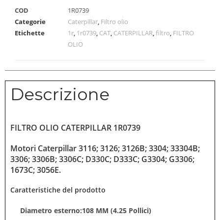
COD
1R0739
Categorie
Caterpillar
,
Filtro olio
Etichette
1r
,
1r0739
,
CAT
,
CATERPILLAR
,
filtro
,
FILTRO
OLIO
Descrizione
FILTRO OLIO CATERPILLAR 1R0739
Motori Caterpillar 3116; 3126; 3126B; 3304; 33304B;
3306; 3306B; 3306C; D330C; D333C; G3304; G3306;
1673C; 3056E.
Caratteristiche del prodotto
Diametro esterno:108 MM (4.25 Pollici)