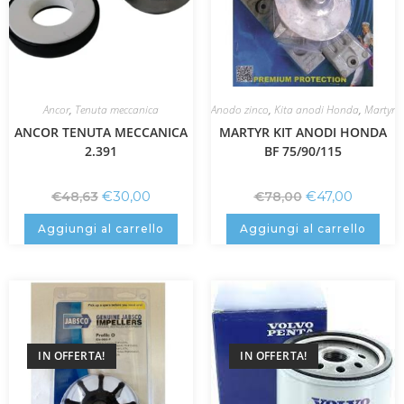
Ancor
,
Tenuta meccanica
Anodo zinco
,
Kita anodi Honda
,
Martyr
ANCOR TENUTA MECCANICA
MARTYR KIT ANODI HONDA
2.391
BF 75/90/115
€
30,00
€
47,00
€
48,63
€
78,00
Aggiungi al carrello
Aggiungi al carrello
IN OFFERTA!
IN OFFERTA!