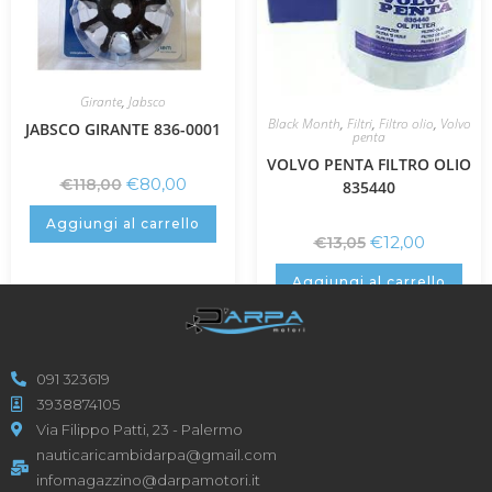
Girante
,
Jabsco
Black Month
,
Filtri
,
Filtro olio
,
Volvo
JABSCO GIRANTE 836-0001
penta
VOLVO PENTA FILTRO OLIO
€
80,00
€
118,00
835440
Aggiungi al carrello
€
12,00
€
13,05
Aggiungi al carrello
091 323619
3938874105
Via Filippo Patti, 23 - Palermo
nauticaricambidarpa@gmail.com
infomagazzino@darpamotori.it