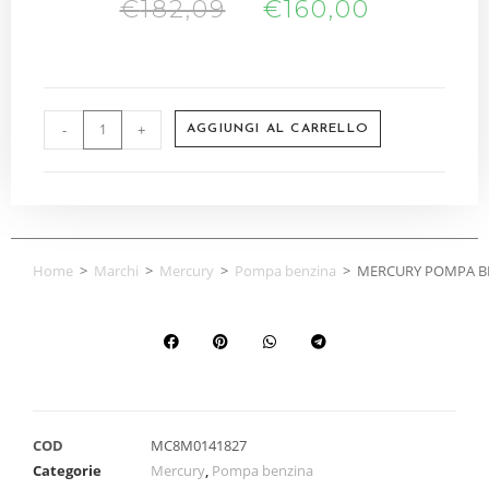
€
182,09
€
160,00
-
+
AGGIUNGI AL CARRELLO
Home
>
Marchi
>
Mercury
>
Pompa benzina
>
MERCURY POMPA B
COD
MC8M0141827
Categorie
Mercury
,
Pompa benzina