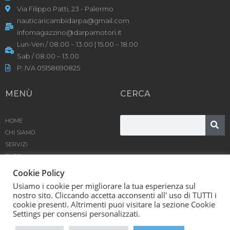
Via Filippo Patti, 23 - Palermo
nauticaricambidarpa@gmail.com
infomagazzino@darpamotori.it
Lun-Ven / 08.00 – 13.00 | 15.00 – 18.00
Sab / 08.00 – 13.00
P: IVA 05158690825
MENÙ
CERCA
HOME
CHI SIAMO
SERVIZI
SHOP
PRODOTTI
Cookie Policy
BLOG
Usiamo i cookie per migliorare la tua esperienza sul
CONTATTACI
nostro sito. Cliccando accetta acconsenti all' uso di TUTTI i
cookie presenti. Altrimenti puoi visitare la sezione Cookie
D’Arpa Motori SRL © [year] | Powered by
Karma
Settings per consensi personalizzati.