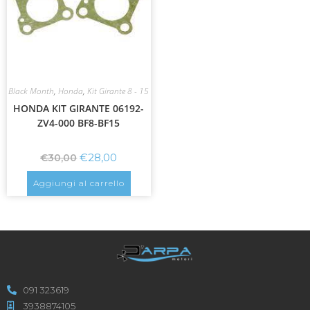
Black Month
,
Honda
,
Kit Girante 8 - 15
HONDA KIT GIRANTE 06192-
ZV4-000 BF8-BF15
€
28,00
€
30,00
Aggiungi al carrello
091 323619
3938874105