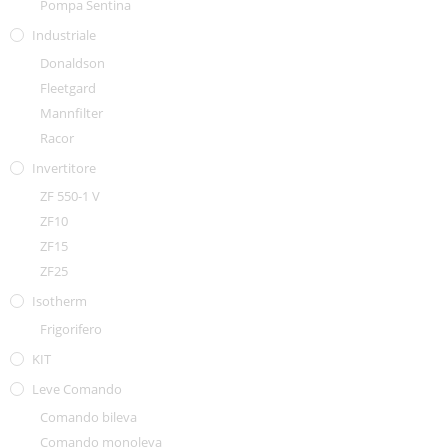
Pompa Sentina
Industriale
Donaldson
Fleetgard
Mannfilter
Racor
Invertitore
ZF 550-1 V
ZF10
ZF15
ZF25
Isotherm
Frigorifero
KIT
Leve Comando
Comando bileva
Comando monoleva