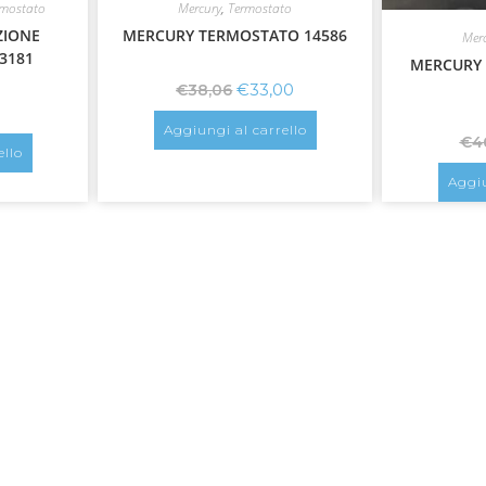
rmostato
Mercury
,
Termostato
ZIONE
MERCURY TERMOSTATO 14586
Mer
3181
MERCURY 
€
33,00
€
38,06
Aggiungi al carrello
€
4
ello
Aggiu