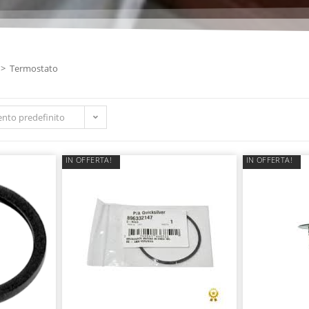
>
Termostato
nto predefinito
IN OFFERTA!
IN OFFERTA!