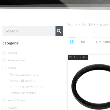
Home
>
Marchi
>
Mercury
Ordiname
Categorie
Acqua
IN OFFERTA!
Aftermarket
Ancor
Pompa acqua mare
Pompa di sentina
Supporto antivibrante
Tenuta meccanica
Anodi E Zinchi
AUDIO