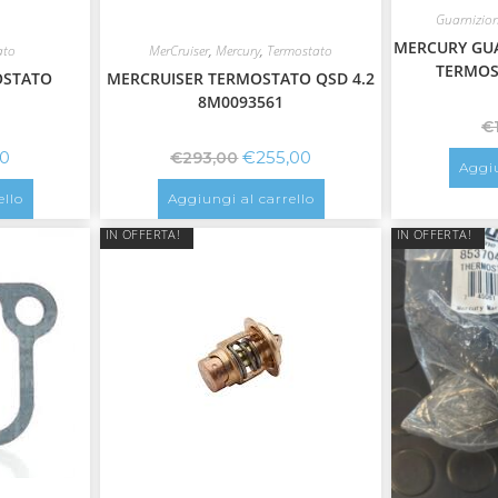
Guarnizio
MERCURY GU
ato
MerCruiser
,
Mercury
,
Termostato
TERMOS
OSTATO
MERCRUISER TERMOSTATO QSD 4.2
8M0093561
€
00
€
255,00
€
293,00
Aggiu
ello
Aggiungi al carrello
IN OFFERTA!
IN OFFERTA!