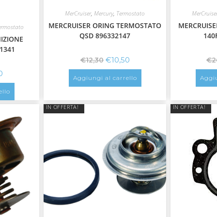
MerCruiser
,
Mercury
,
Termostato
MerCruise
MERCRUISER ORING TERMOSTATO
MERCRUISE
ermostato
QSD 896332147
140
IZIONE
1341
€
10,50
€
12,30
€
2
0
Aggiungi al carrello
Aggiu
ello
IN OFFERTA!
IN OFFERTA!