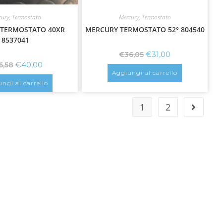
cury
,
Termostato
Mercury
,
Termostato
TERMOSTATO 40XR
MERCURY TERMOSTATO 52° 804540
8537041
€
31,00
€
36,05
€
40,00
6,58
Aggiungi al carrello
ngi al carrello
1
2