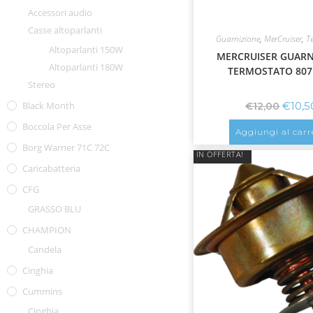
Accessori audio
Casse altoparlanti
Guarnizione
,
MerCruiser
,
T
Altoparlanti 150W
MERCRUISER GUARN
Altoparlanti 180W
TERMOSTATO 807
Stereo
€
10,5
Black Month
€
12,00
Boccola Per Asse
Aggiungi al carr
Borg Warner 71C 72C
IN OFFERTA!
Caricabatteria
CFG
GRASSO BLU
CHAMPION
Candela
Cinghia
Cummins
Cinghia