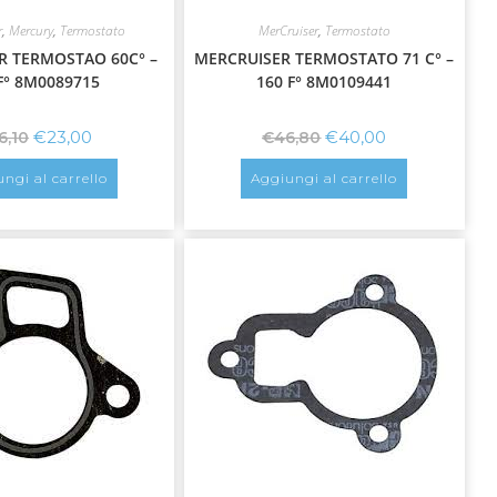
r
,
Mercury
,
Termostato
MerCruiser
,
Termostato
R TERMOSTAO 60C° –
MERCRUISER TERMOSTATO 71 C° –
F° 8M0089715
160 F° 8M0109441
€
23,00
€
40,00
6,10
€
46,80
ngi al carrello
Aggiungi al carrello