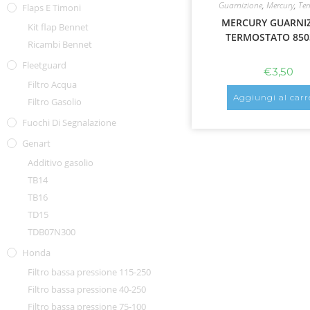
Guarnizione
,
Mercury
,
Te
Flaps E Timoni
MERCURY GUARNI
Kit flap Bennet
TERMOSTATO 850
Ricambi Bennet
Fleetguard
€
3,50
Filtro Acqua
Aggiungi al carr
Filtro Gasolio
Fuochi Di Segnalazione
Genart
Additivo gasolio
TB14
TB16
TD15
TDB07N300
Honda
Filtro bassa pressione 115-250
Filtro bassa pressione 40-250
Filtro bassa pressione 75-100