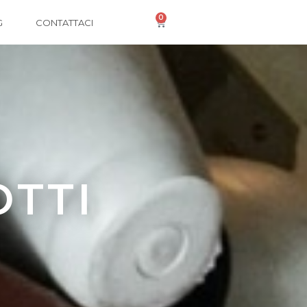
0
G
CONTATTACI
OTTI