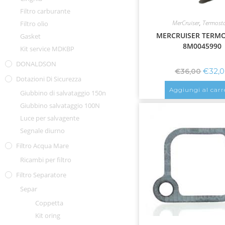
Filtro carburante
MerCruiser
,
Termost
Filtro olio
MERCRUISER TERM
Gasket
8M0045990
Kit service MDKBP
DONALDSON
€
32,
€
36,00
Dotazioni Di Sicurezza
Aggiungi al carr
Giubbino di salvataggio 150n
Giubbino salvataggio 100N
Luce per salvagente
Segnale diurno
Filtro Acqua Mare
Ricambi per filtro
Filtro Separatore
Separ
Coppetta
Kit oring