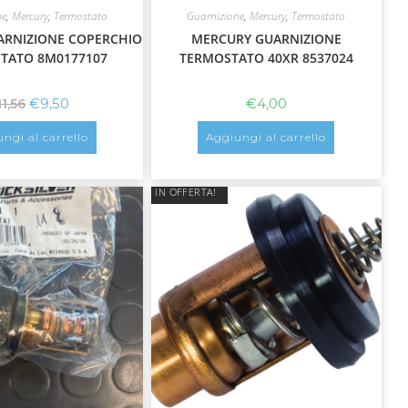
ne
,
Mercury
,
Termostato
Guarnizione
,
Mercury
,
Termostato
ARNIZIONE COPERCHIO
MERCURY GUARNIZIONE
TATO 8M0177107
TERMOSTATO 40XR 8537024
€
9,50
€
4,00
11,56
ngi al carrello
Aggiungi al carrello
IN OFFERTA!