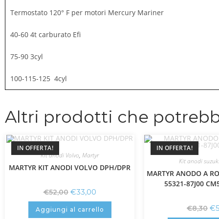
Termostato 120° F per motori Mercury Mariner
40-60 4t carburato Efi
75-90 3cyl
100-115-125 4cyl
Altri prodotti che potrebb
IN OFFERTA!
IN OFFERTA!
Kit anodi Volvo
,
Martyr
Kit anodi suzuk
MARTYR KIT ANODI VOLVO DPH/DPR
MARTYR ANODO A RO
55321-87J00 CM
€
33,00
€
52,00
€
€
8,30
Aggiungi al carrello