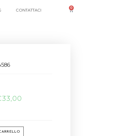
0
G
CONTATTACI
4586
€
33,00
 CARRELLO