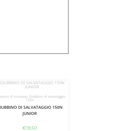
azioni di sicurezza
,
Giubbino di salvataggio
150n
IUBBINO DI SALVATAGGIO 150N
JUNIOR
€
19,50