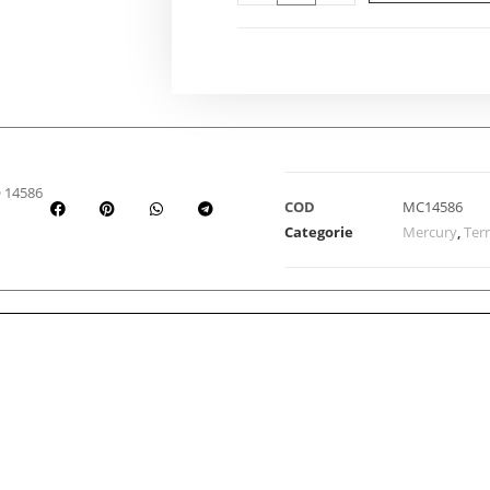
 14586
COD
MC14586
Categorie
Mercury
,
Ter