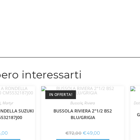
ero interessarti
IN OFFERTA!
i
,
Martyr
Bussole
,
Riviera
Dot
NDELLA SUZUKI
BUSSOLA RIVIERA 2″1/2 BS2
G
5532187J00
BLU/GRIGIA
5,00
€
49,00
€
72,00