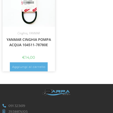
Cinghia
,
YANMAR
YANMAR CINGHIA POMPA
ACQUA 104511-78780E
€
14,00
Aggiungi al carrello
091 323619
3938874105