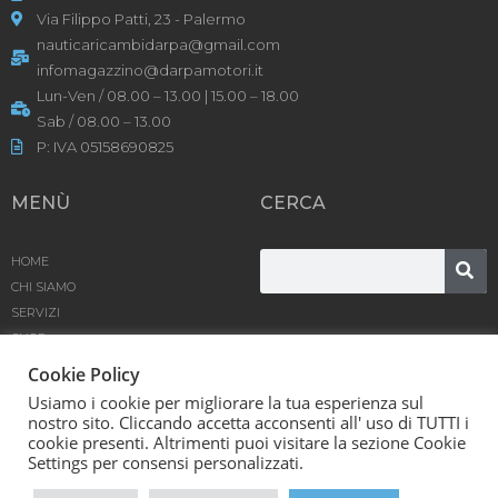
Via Filippo Patti, 23 - Palermo
nauticaricambidarpa@gmail.com
infomagazzino@darpamotori.it
Lun-Ven / 08.00 – 13.00 | 15.00 – 18.00
Sab / 08.00 – 13.00
P: IVA 05158690825
MENÙ
CERCA
HOME
CHI SIAMO
SERVIZI
SHOP
PRODOTTI
Cookie Policy
BLOG
Usiamo i cookie per migliorare la tua esperienza sul
CONTATTACI
nostro sito. Cliccando accetta acconsenti all' uso di TUTTI i
cookie presenti. Altrimenti puoi visitare la sezione Cookie
D’Arpa Motori SRL © [year] | Powered by
Karma
Settings per consensi personalizzati.