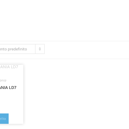
nto predefinito
ania
NIA LD7
ello