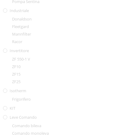
Pompa Sentina
Industriale
Donaldson
Fleetgard
Mannfilter
Racor
Invertitore
ZF 550-1 V
ZF10
ZF15
ZF25
Isotherm
Frigorifero
KIT
Leve Comando
Comando bileva
Comando monoleva