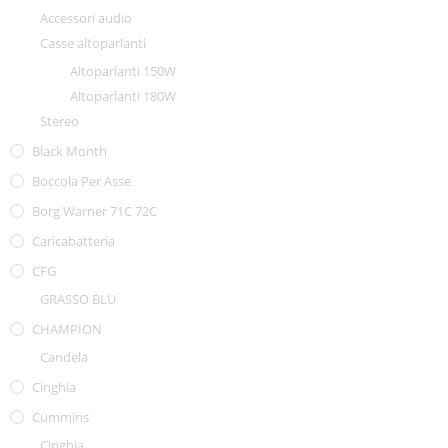
Accessori audio
Casse altoparlanti
Altoparlanti 150W
Altoparlanti 180W
Stereo
Black Month
Boccola Per Asse
Borg Warner 71C 72C
Caricabatteria
CFG
GRASSO BLU
CHAMPION
Candela
Cinghia
Cummins
Cinghia