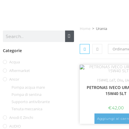
Home
>
Urania
Ordiname
Categorie
Acqua
Aftermarket
Ancor
15W40
,
Ld7
,
Olio
,
Ur
Pompa acqua mare
PETRONAS IVECO URA
15W40 5LT
Pompa di sentina
Supporto antivibrante
€
42,00
Tenuta meccanica
Anodi E Zinchi
Aggiungi al carr
AUDIO