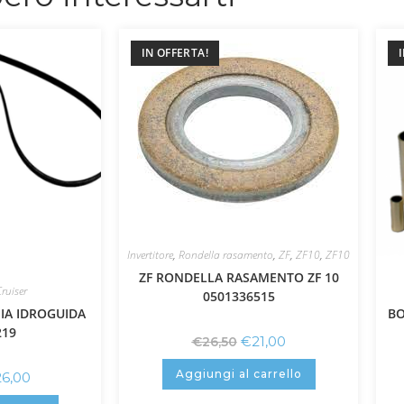
IN OFFERTA!
Invertitore
,
Rondella rasamento
,
ZF
,
ZF10
,
ZF10
ZF RONDELLA RASAMENTO ZF 10
ruiser
0501336515
IA IDROGUIDA
BO
219
€
21,00
€
26,50
Aggiungi al carrello
26,00