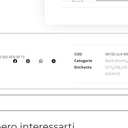
COD
06192-zv4-00
-000 BF8-BF15
Categorie
Black Month
Etichette
bf15
,
bf8
,
bf9
GIRANTE
ero interessarti