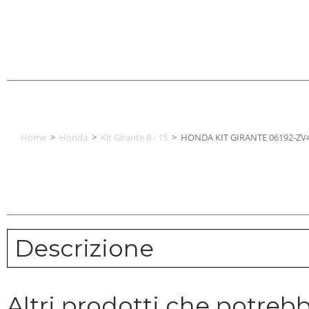
Home
>
Honda
>
Kit Girante 8 - 15
>
HONDA KIT GIRANTE 06192-ZV4
Descrizione
Altri prodotti che potrebb