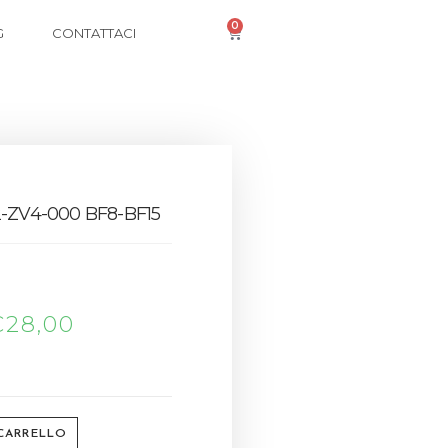
0
G
CONTATTACI
-ZV4-000 BF8-BF15
€
28,00
 CARRELLO