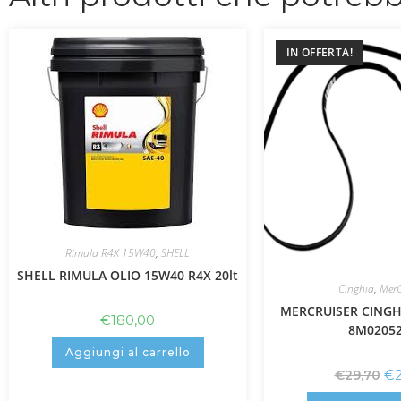
IN OFFERTA!
Rimula R4X 15W40
,
SHELL
SHELL RIMULA OLIO 15W40 R4X 20lt
Cinghia
,
MerC
MERCRUISER CINGH
€
180,00
8M0205
Aggiungi al carrello
€
€
29,70