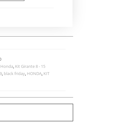
0
,
Honda
,
Kit Girante 8 - 15
.9
,
black friday
,
HONDA
,
KIT