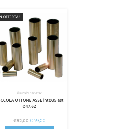
IN OFFERTA!
Boccola per asse
CCOLA OTTONE ASSE intØ35 est
Ø47.62
€
49,00
€
82,00