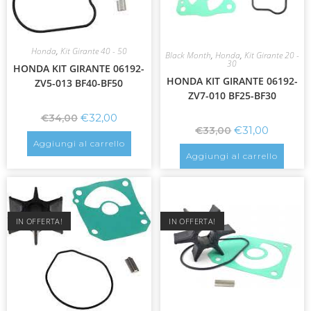
Honda
,
Kit Girante 40 - 50
Black Month
,
Honda
,
Kit Girante 20 -
30
HONDA KIT GIRANTE 06192-
HONDA KIT GIRANTE 06192-
ZV5-013 BF40-BF50
ZV7-010 BF25-BF30
€
32,00
€
34,00
€
31,00
€
33,00
Aggiungi al carrello
Aggiungi al carrello
IN OFFERTA!
IN OFFERTA!