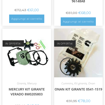
96148A8
€
61,00
€
72,43
€
68,00
€
81,00
Aggiungi al carrello
Aggiungi al carrello
IN OFFERTA!
IN OFFERTA!
Girante
,
Mercury
Cummins
,
Kit girante
,
Onan
MERCURY KIT GIRANTE
ONAN KIT GIRANTE 0541-1519
VERADO 8M0205803
€
78,00
€
91,95