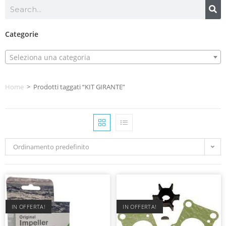
Categorie
Seleziona una categoria
Home
>
Prodotti taggati “KIT GIRANTE”
Ordinamento predefinito
IN OFFERTA!
IN OFFERTA!