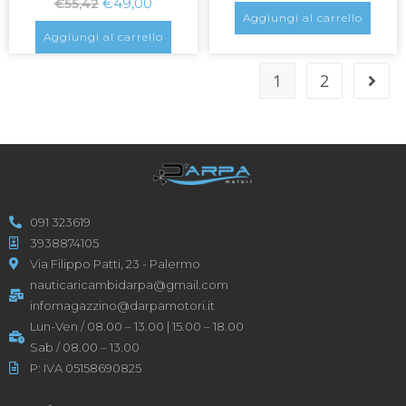
€
49,00
€
55,42
Aggiungi al carrello
Aggiungi al carrello
1
2
091 323619
3938874105
Via Filippo Patti, 23 - Palermo
nauticaricambidarpa@gmail.com
infomagazzino@darpamotori.it
Lun-Ven / 08.00 – 13.00 | 15.00 – 18.00
Sab / 08.00 – 13.00
P: IVA 05158690825