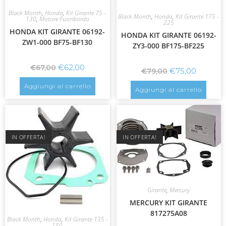
Black Month
,
Honda
,
Kit Girante 75 -
Black Month
,
Honda
,
Kit Girante 175 -
130
,
Motore Fuoribordo
225
HONDA KIT GIRANTE 06192-
HONDA KIT GIRANTE 06192-
ZW1-000 BF75-BF130
ZY3-000 BF175-BF225
€
62,00
€
67,00
€
75,00
€
79,00
Aggiungi al carrello
Aggiungi al carrello
IN OFFERTA!
IN OFFERTA!
Girante
,
Mercury
MERCURY KIT GIRANTE
817275A08
Black Month
,
Honda
,
Kit Girante 135 -
150