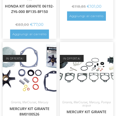
HONDA KIT GIRANTE 06192-
€
101,00
€
118,85
ZY6-000 BF135-BF150
Aggiungi al carrello
€
77,00
€
83,00
Aggiungi al carrello
IN OFFERTA!
IN OFFERTA!
Girante
,
MerCruiser
,
Mercury
Girante
,
MerCruiser
,
Mercury
,
Pompa
acqua
MERCURY KIT GIRANTE
MERCURY KIT GIRANTE
8M0100526