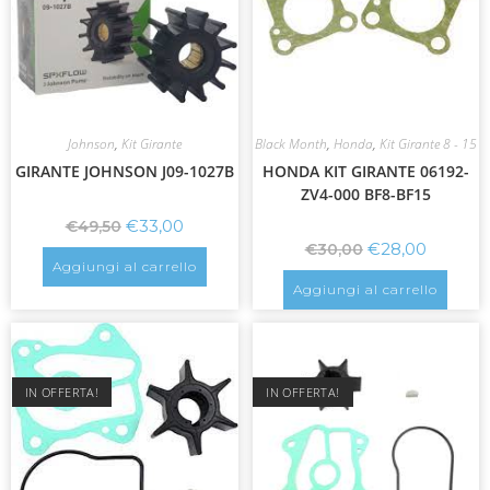
Johnson
,
Kit Girante
Black Month
,
Honda
,
Kit Girante 8 - 15
GIRANTE JOHNSON J09-1027B
HONDA KIT GIRANTE 06192-
ZV4-000 BF8-BF15
€
33,00
€
49,50
€
28,00
€
30,00
Aggiungi al carrello
Aggiungi al carrello
IN OFFERTA!
IN OFFERTA!