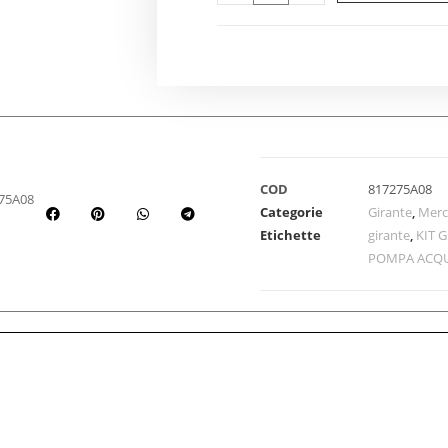
COD
817275A08
75A08
Categorie
Girante
,
Merc
Etichette
girante
,
KIT 
POMPA ACQ