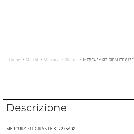
Home
>
Marchi
>
Mercury
>
Girante
>
MERCURY KIT GIRANTE 8172
Descrizione
MERCURY KIT GIRANTE 817275A08