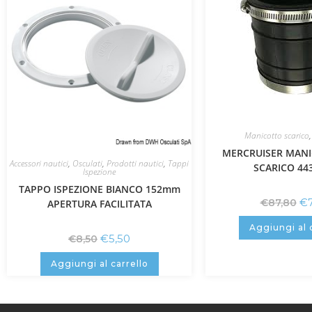
Manicotto scarico
MERCRUISER MANI
Accessori nautici
,
Osculati
,
Prodotti nautici
,
Tappi
SCARICO 44
Ispezione
TAPPO ISPEZIONE BIANCO 152mm
€
€
87,80
APERTURA FACILITATA
Aggiungi al 
€
5,50
€
8,50
Aggiungi al carrello