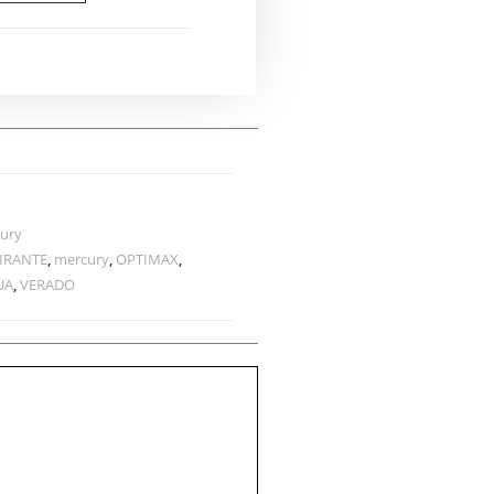
ury
GIRANTE
,
mercury
,
OPTIMAX
,
UA
,
VERADO