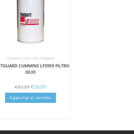
Cummins
,
Filtro olio
,
Fleetgard
ETGUARD CUMMINS LF3959 FILTRO
OLIO
€
26,00
€
32,33
Aggiungi al carrello