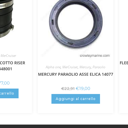
,
MerCruiser
COTTO RISER
FLE
Alpha one
,
MerCruiser
,
Mercury
,
Paraolio
348001
MERCURY PARAOLIO ASSE ELICA 14077
77,00
€
19,00
€
22,91
carrello
Aggiungi al carrello