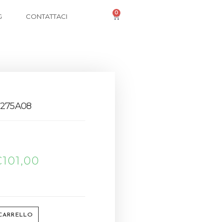
0
G
CONTATTACI
7275A08
€
101,00
 CARRELLO