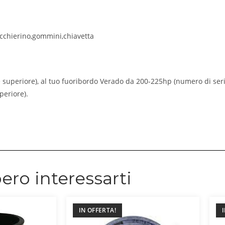
icchierino,gommini,chiavetta
uperiore), al tuo fuoribordo Verado da 200-225hp (numero di seri
eriore).
ero interessarti
IN OFFERTA!