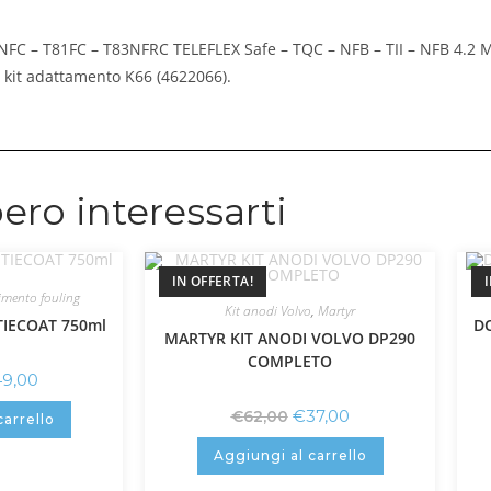
3NFC – T81FC – T83NFRC TELEFLEX Safe – TQC – NFB – TII – NFB 4.2
 kit adattamento K66 (4622066).
ero interessarti
IN OFFERTA!
timento fouling
Kit anodi Volvo
,
Martyr
TIECOAT 750ml
DO
MARTYR KIT ANODI VOLVO DP290
COMPLETO
49,00
€
37,00
€
62,00
carrello
Aggiungi al carrello