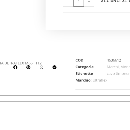
-
+
AGGIUNGI AL
COD
4636612
A ULTRAFLEX M66 FT12
Categorie
Marchi
,
Mono
Etichette
cavo timoner
Marchio:
Ultraflex