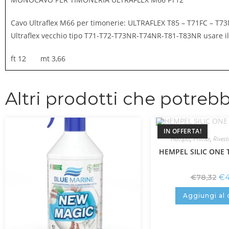
Cavo Ultraflex M66 per timonerie: ULTRAFLEX T85 – T71FC – T7
Ultraflex vecchio tipo T71-T72-T73NR-T74NR-T81-T83NR usare il
ft 12 mt 3,66
Altri prodotti che potrebb
IN OFFERTA!
Hempel
,
Primer
,
Rives
HEMPEL SILIC ONE 
€
€
78,32
Aggiungi al 