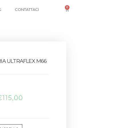
0
G
CONTATTACI
A ULTRAFLEX M66
€
115,00