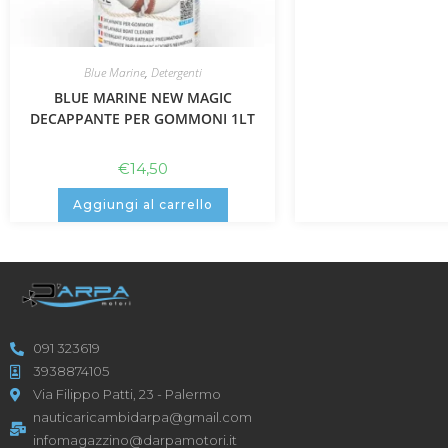
Blue Marine
,
Detergenti
BLUE MARINE NEW MAGIC
DECAPPANTE PER GOMMONI 1LT
€
14,50
Aggiungi al carrello
091 323619
3938874105
Via Filippo Patti, 23 - Palermo
nauticaricambidarpa@gmail.com
infomagazzino@darpamotori.it