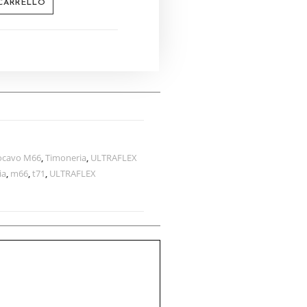
 CARRELLO
cavo M66
,
Timoneria
,
ULTRAFLEX
ia
,
m66
,
t71
,
ULTRAFLEX