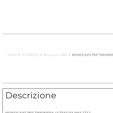
Home
>
ULTRAFLEX
>
Monocavo M66
>
MONOCAVO PER TIMONERI
Descrizione
MONOCAVO PER TIMONERIA ULTRAFLEX M66 FT12