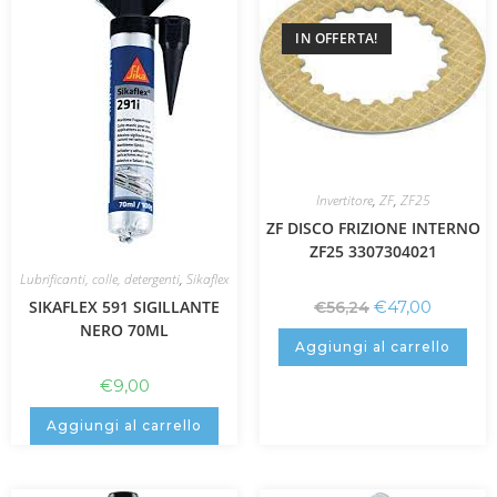
IN OFFERTA!
Invertitore
,
ZF
,
ZF25
ZF DISCO FRIZIONE INTERNO
ZF25 3307304021
Lubrificanti, colle, detergenti
,
Sikaflex
SIKAFLEX 591 SIGILLANTE
€
47,00
€
56,24
NERO 70ML
Aggiungi al carrello
€
9,00
Aggiungi al carrello