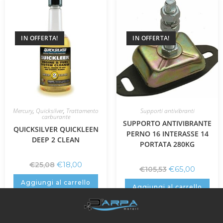
IN OFFERTA!
IN OFFERTA!
Mercury
,
Quicksilver
,
Trattamento
Supporti antivibranti
carburante
SUPPORTO ANTIVIBRANTE
QUICKSILVER QUICKLEEN
PERNO 16 INTERASSE 14
DEEP 2 CLEAN
PORTATA 280KG
€
18,00
€
25,08
€
65,00
€
105,53
Aggiungi al carrello
Aggiungi al carrello