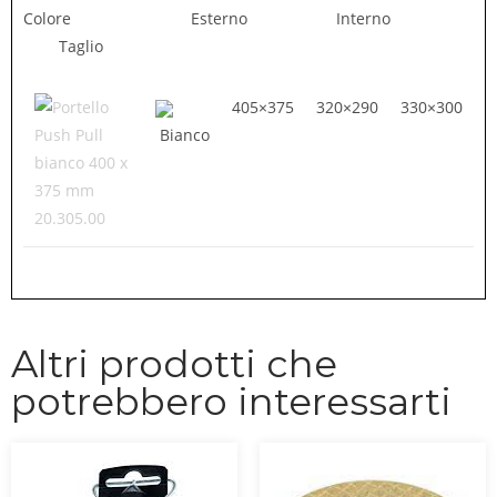
Colore Esterno Interno
Taglio
405×375
320×290
330×300
Bianco
20.305.00
Altri prodotti che
potrebbero interessarti