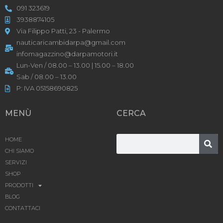
091 323619
3938874105
Via Filippo Patti, 23 - Palermo
nauticaricambidarpa@gmail.com
infomagazzino@darpamotori.it
Lun-Ven / 08.00 – 13.00 | 15.00 – 18.00
Sab / 08.00 – 13.00
P: IVA 05158690825
MENÙ
CERCA
HOME
CHI SIAMO
SERVIZI
SHOP
PRODOTTI
BLOG
CONTATTACI