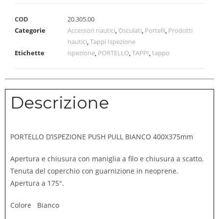
COD
20.305.00
Categorie
Accessori nautici
,
Osculati
,
Portelli
,
Prodotti
nautici
,
Tappi Ispezione
Etichette
ispezione
,
PORTELLO
,
TAPPI
,
tappo
Descrizione
PORTELLO D’ISPEZIONE PUSH PULL BIANCO 400X375mm
Apertura e chiusura con maniglia a filo e chiusura a scatto.
Tenuta del coperchio con guarnizione in neoprene.
Apertura a 175°.
Colore Bianco