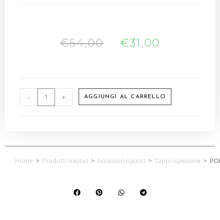
€
54,00
€
31,00
-
+
AGGIUNGI AL CARRELLO
Home
>
Prodotti nautici
>
Accessori nautici
>
Tappi Ispezione
>
PO