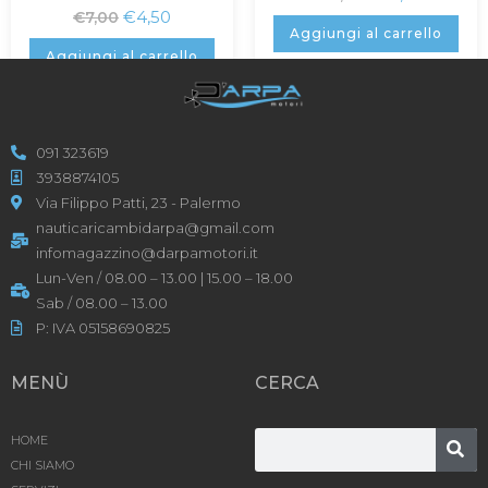
€
4,50
€
7,00
Aggiungi al carrello
Aggiungi al carrello
091 323619
3938874105
Via Filippo Patti, 23 - Palermo
nauticaricambidarpa@gmail.com
infomagazzino@darpamotori.it
Lun-Ven / 08.00 – 13.00 | 15.00 – 18.00
Sab / 08.00 – 13.00
P: IVA 05158690825
MENÙ
CERCA
HOME
CHI SIAMO