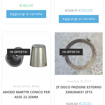
€
165,00
€
100,00
€
128,71
Aggiungi al carrello
Aggiungi al carrello
IN OFFERTA!
IN OFFERTA!
Invertitore
,
ZF
,
ZF15
Anodi e Zinchi
,
Martyr
ZF DISCO FRIZIONE ESTERNO
ANODO MARTYR CONICO PER
3306304031 ZF15
ASSE 22-25MM
€
23,00
€
28,50