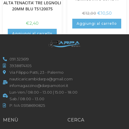
ALTA TENACITA’ TRE LEGNOLI
20MM BLU T5120075
€
10,50
€
12,00
€
2,40
Aggiungi al carrello
Aggiungi al carrello
091 323619
3938874105
Via Filippo Patti, 23 - Palermo
nauticaricambidarpa@gmail.com
infomagazzino@darpamotori.it
Lun-Ven / 08.00 – 13.00 | 15.00 – 18.00
Sab / 08.00 – 13.00
P: IVA 05158690825
MENÙ
CERCA