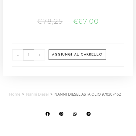
€
78,25
€
67,00
-
+
AGGIUNGI AL CARRELLO
Home
>
Nanni Diesel
>
NANNI DIESEL ASTA OLIO 970307462