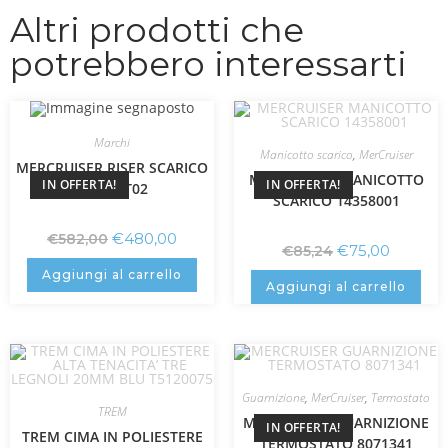
Altri prodotti che
potrebbero interessarti
Marchi
Manicotto scarico
,
MerCruiser
MERCRUISER RISER SCARICO
MERCRUISER MANICOTTO
IN OFFERTA!
IN OFFERTA!
864309T02
SCARICO 14358001
€
480,00
€
582,00
€
75,00
€
85,24
Aggiungi al carrello
Aggiungi al carrello
Guarnizione
,
MerCruiser
,
Termostato
TREM
MERCRUISER GUARNIZIONE
IN OFFERTA!
TREM CIMA IN POLIESTERE
TERMOSTATO 8071341