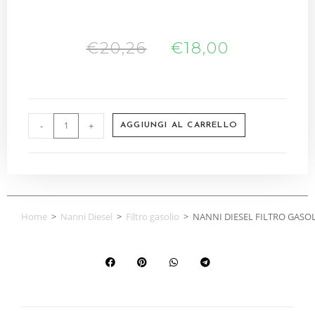
€
20,26
€
18,00
-
+
AGGIUNGI AL CARRELLO
Home
>
Nanni Diesel
>
Filtro gasolio
>
NANNI DIESEL FILTRO GASOL