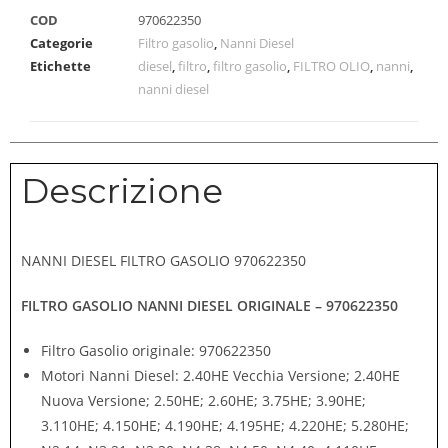
COD
970622350
Categorie
Filtro gasolio
,
Nanni Diesel
Etichette
diesel
,
filtro
,
filtro gasolio
,
FILTRO OLIO
,
nanni
,
nanni diesel
Descrizione
NANNI DIESEL FILTRO GASOLIO 970622350
FILTRO GASOLIO NANNI DIESEL ORIGINALE – 970622350
Filtro Gasolio originale: 970622350
Motori Nanni Diesel: 2.40HE Vecchia Versione; 2.40HE
Nuova Versione; 2.50HE; 2.60HE; 3.75HE; 3.90HE;
3.110HE; 4.150HE; 4.190HE; 4.195HE; 4.220HE; 5.280HE;