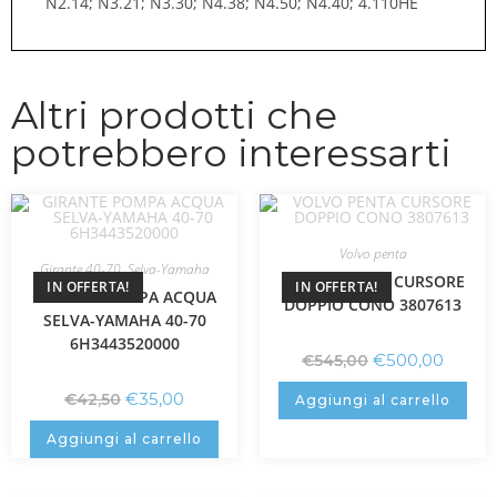
N2.14; N3.21; N3.30; N4.38; N4.50; N4.40; 4.110HE
Altri prodotti che
potrebbero interessarti
Volvo penta
Girante 40-70
,
Selva-Yamaha
VOLVO PENTA CURSORE
IN OFFERTA!
IN OFFERTA!
GIRANTE POMPA ACQUA
DOPPIO CONO 3807613
SELVA-YAMAHA 40-70
6H3443520000
€
500,00
€
545,00
€
35,00
€
42,50
Aggiungi al carrello
Aggiungi al carrello