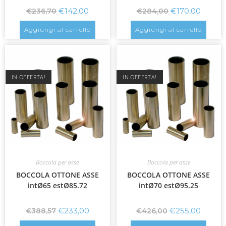
€
142,00
€
170,00
€
236,70
€
284,00
Aggiungi al carrello
Aggiungi al carrello
IN OFFERTA!
IN OFFERTA!
Boccola per asse
Boccola per asse
BOCCOLA OTTONE ASSE
BOCCOLA OTTONE ASSE
intØ65 estØ85.72
intØ70 estØ95.25
€
233,00
€
255,00
€
388,57
€
426,00