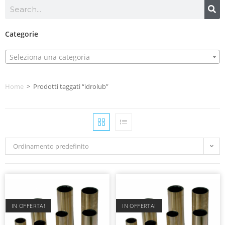
Categorie
Seleziona una categoria
Home
>
Prodotti taggati “idrolub”
Ordinamento predefinito
IN OFFERTA!
IN OFFERTA!