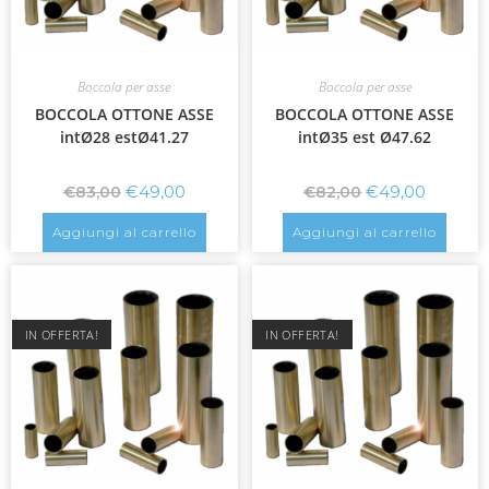
Boccola per asse
Boccola per asse
BOCCOLA OTTONE ASSE
BOCCOLA OTTONE ASSE
intØ28 estØ41.27
intØ35 est Ø47.62
€
49,00
€
49,00
€
83,00
€
82,00
Aggiungi al carrello
Aggiungi al carrello
IN OFFERTA!
IN OFFERTA!