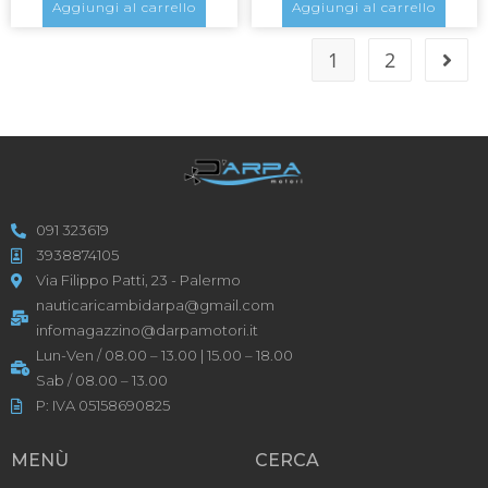
Aggiungi al carrello
Aggiungi al carrello
1
2
091 323619
3938874105
Via Filippo Patti, 23 - Palermo
nauticaricambidarpa@gmail.com
infomagazzino@darpamotori.it
Lun-Ven / 08.00 – 13.00 | 15.00 – 18.00
Sab / 08.00 – 13.00
P: IVA 05158690825
MENÙ
CERCA