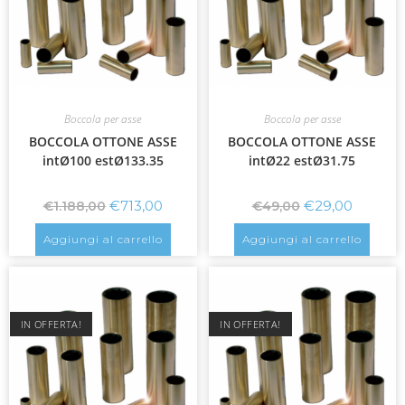
Boccola per asse
Boccola per asse
BOCCOLA OTTONE ASSE
BOCCOLA OTTONE ASSE
intØ100 estØ133.35
intØ22 estØ31.75
€
713,00
€
29,00
€
1.188,00
€
49,00
Aggiungi al carrello
Aggiungi al carrello
IN OFFERTA!
IN OFFERTA!