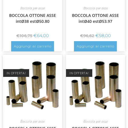
Boccola per asse
Boccola per asse
BOCCOLA OTTONE ASSE
BOCCOLA OTTONE ASSE
intØ38 estØ50.80
intØ40 estØ53.97
€
64,00
€
58,00
€
106,75
€
96,62
Aggiungi al carrello
Aggiungi al carrello
IN OFFERTA!
IN OFFERTA!
Boccola per asse
Boccola per asse