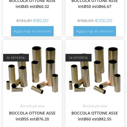
BOCCOLA OTTONE ASSE
BOCCOLA OTTONE ASSE
intØ45 estØ60.32
intØ50 estØ66.67
€
80,00
€
100,00
€
134,81
€
168,00
Aggiungi al carrello
Aggiungi al carrello
IN OFFERTA!
IN OFFERTA!
Boccola per asse
Boccola per asse
BOCCOLA OTTONE ASSE
BOCCOLA OTTONE ASSE
intØ55 estØ76.20
intØ60 estØ82.55