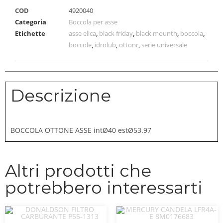
COD
4920040
Categoria
Boccola per asse
Etichette
asse elica
,
black friday
,
black mounth
,
boccola
,
boccole
,
idrolub
,
ottonr
,
serie universale
Descrizione
BOCCOLA OTTONE ASSE intØ40 estØ53.97
Altri prodotti che
potrebbero interessarti