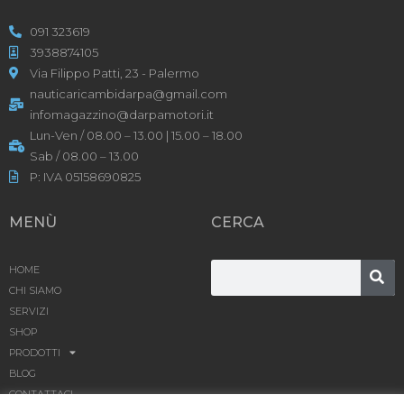
091 323619
3938874105
Via Filippo Patti, 23 - Palermo
nauticaricambidarpa@gmail.com
infomagazzino@darpamotori.it
Lun-Ven / 08.00 – 13.00 | 15.00 – 18.00
Sab / 08.00 – 13.00
P: IVA 05158690825
MENÙ
CERCA
HOME
CHI SIAMO
SERVIZI
SHOP
PRODOTTI
BLOG
CONTATTACI