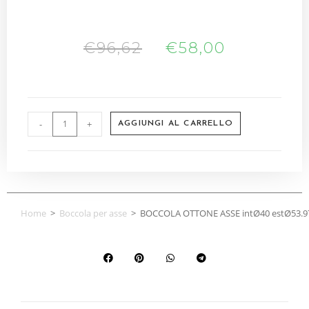
€
96,62
€
58,00
-
+
AGGIUNGI AL CARRELLO
Home
>
Boccola per asse
>
BOCCOLA OTTONE ASSE intØ40 estØ53.9