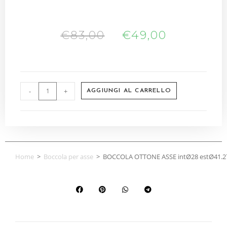
€
83,00
€
49,00
-
+
AGGIUNGI AL CARRELLO
Home
>
Boccola per asse
>
BOCCOLA OTTONE ASSE intØ28 estØ41.2