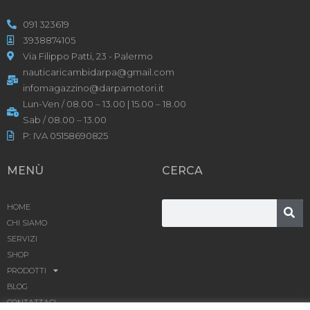
091 323619
3938874105
Via Filippo Patti, 23 - Palermo
nauticaricambidarpa@gmail.com
infomagazzino@darpamotori.it
Lun-Ven / 08.00 – 13.00 | 15.00 – 18.00
Sab / 08.00 – 13.00
P: IVA 05158690825
MENÙ
CERCA
HOME
CHI SIAMO
SERVIZI
SHOP
PRODOTTI
BLOG
CONTATTACI