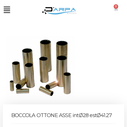
0
BOCCOLA OTTONE ASSE intØ28 estØ41.27