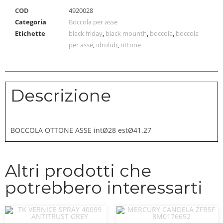
COD
4920028
Categoria
Boccola per asse
Etichette
black friday
,
black mounth
,
boccola
,
boccola
per asse
,
idrolub
,
ottone
Descrizione
BOCCOLA OTTONE ASSE intØ28 estØ41.27
Altri prodotti che
potrebbero interessarti