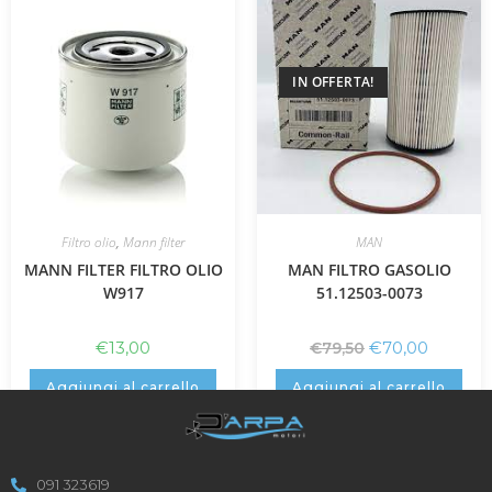
IN OFFERTA!
Filtro olio
,
Mann filter
MAN
MANN FILTER FILTRO OLIO
MAN FILTRO GASOLIO
W917
51.12503-0073
€
13,00
€
70,00
€
79,50
Aggiungi al carrello
Aggiungi al carrello
091 323619