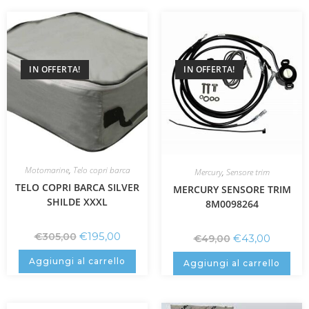
IN OFFERTA!
IN OFFERTA!
Motomarine
,
Telo copri barca
Mercury
,
Sensore trim
TELO COPRI BARCA SILVER
MERCURY SENSORE TRIM
SHILDE XXXL
8M0098264
€
195,00
€
305,00
€
43,00
€
49,00
Aggiungi al carrello
Aggiungi al carrello