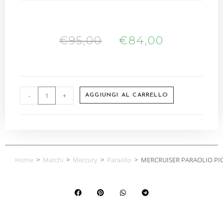
€
95,00
€
84,00
-
+
AGGIUNGI AL CARRELLO
Home
>
Marchi
>
Mercury
>
Paraolio
>
MERCRUISER PARAOLIO PIC