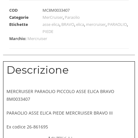
COD
MC8M0033407
Categorie
MerCruiser
,
Paraolio
Etichette
asse elica
,
BRAVO
,
elica
,
mercruiser
,
PARAOLIO
,
PIEDE
Marchio:
Mercruiser
Descrizione
MERCRUISER PARAOLIO PICCOLO ASSE ELICA BRAVO
8M0033407
PARAOLIO ASSE ELICA PIEDE MERCRUISER BRAVO III
Ex codice 26-861695