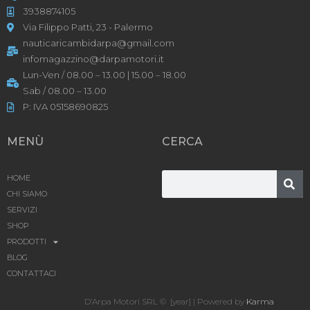
3938874105
Via Filippo Patti, 23 - Palermo
nauticaricambidarpa@gmail.com
infomagazzino@darpamotori.it
Lun-Ven / 08.00 – 13.00 | 15.00 – 18.00
Sab / 08.00 – 13.00
P: IVA 05158690825
MENÙ
CERCA
HOME
CHI SIAMO
SERVIZI
SHOP
PRODOTTI
BLOG
CONTATTACI
D’Arpa Motori SRL © [year] | Powered by
Karma