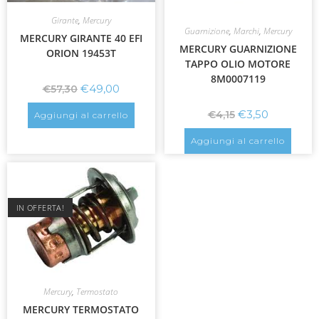
Girante
,
Mercury
Guarnizione
,
Marchi
,
Mercury
MERCURY GIRANTE 40 EFI
MERCURY GUARNIZIONE
ORION 19453T
TAPPO OLIO MOTORE
8M0007119
€
49,00
€
57,30
€
3,50
€
4,15
Aggiungi al carrello
Aggiungi al carrello
IN OFFERTA!
Mercury
,
Termostato
MERCURY TERMOSTATO