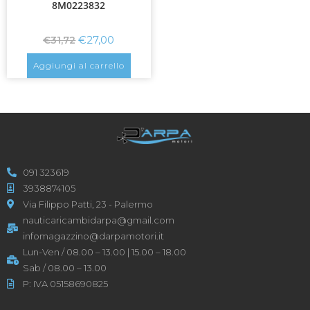
8M0223832
€
27,00
€
31,72
Aggiungi al carrello
091 323619
3938874105
Via Filippo Patti, 23 - Palermo
nauticaricambidarpa@gmail.com
infomagazzino@darpamotori.it
Lun-Ven / 08.00 – 13.00 | 15.00 – 18.00
Sab / 08.00 – 13.00
P: IVA 05158690825