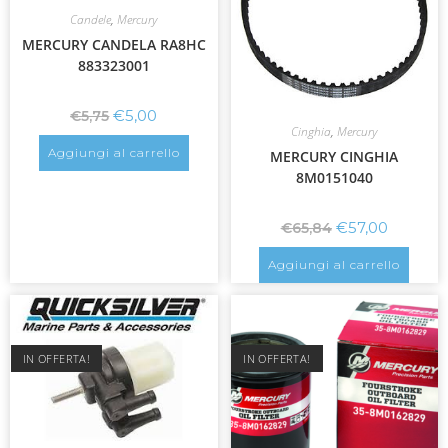
Candele
,
Mercury
MERCURY CANDELA RA8HC
883323001
€
5,00
€
5,75
Cinghia
,
Mercury
Aggiungi al carrello
MERCURY CINGHIA
8M0151040
€
57,00
€
65,84
Aggiungi al carrello
IN OFFERTA!
IN OFFERTA!