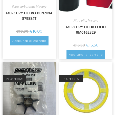
Filtro carburante
,
Mercury
MERCURY FILTRO BENZINA
879884T
Filtro olio
,
Mercury
MERCURY FILTRO OLIO
€
16,00
€
18,30
8M0162829
Aggiungi al carrello
€
13,50
€
15,58
Aggiungi al carrello
IN OFFERTA!
IN OFFERTA!