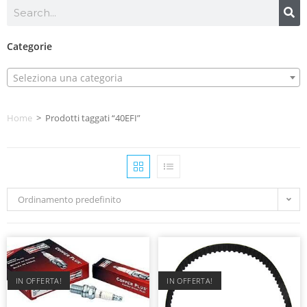
Categorie
Seleziona una categoria
Home
>
Prodotti taggati “40EFI”
Ordinamento predefinito
IN OFFERTA!
IN OFFERTA!