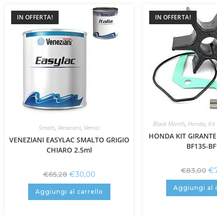
IN OFFERTA!
IN OFFERTA!
Black Month
,
Honda
,
Kit
Smalti
,
Veneziani
,
Vernici
HONDA KIT GIRANTE 
VENEZIANI EASYLAC SMALTO GRIGIO
BF135-BF
CHIARO 2.5ml
€
€
83,00
€
30,00
€
65,28
Aggiungi al 
Aggiungi al carrello