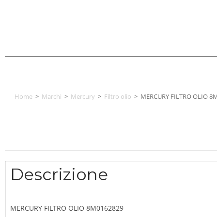
Home
>
Marchi
>
Mercury
>
Filtro olio
>
MERCURY FILTRO OLIO 8
Descrizione
MERCURY FILTRO OLIO 8M0162829