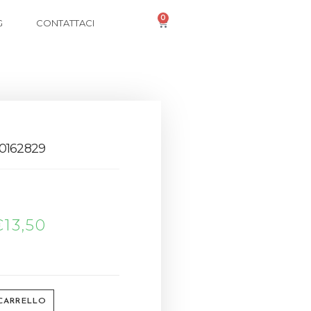
0
G
CONTATTACI
0162829
€
13,50
 CARRELLO