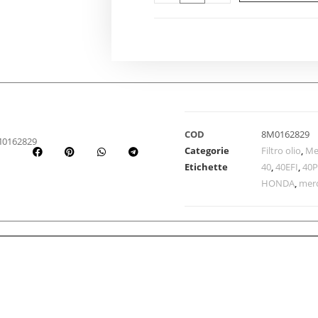
COD
8M0162829
M0162829
Categorie
Filtro olio
,
Me
Etichette
40
,
40EFI
,
40
HONDA
,
mer