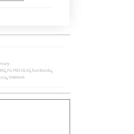
rcury
PRO
,
FILTRO OLIO
,
fuoribordo
,
cury
,
YAMAHA