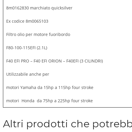
8m0162830 marchiato quicksilver
Ex codice 8m0065103
Filtro olio per motore fuoribordo
F80-100-115EFI (2.1L)
F40 EFI PRO – F40 EFI ORION – F40EFI (3 CILINDRI)
Utilizzabile anche per
motori Yamaha da 15hp a 115hp four stroke
motori Honda da 75hp a 225hp four stroke
Altri prodotti che potrebb