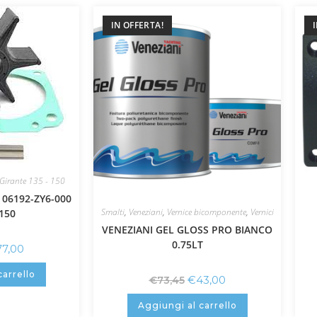
IN OFFERTA!
 Girante 135 - 150
06192-ZY6-000
Smalti
,
Veneziani
,
Vernice bicomponente
,
Vernici
150
VENEZIANI GEL GLOSS PRO BIANCO
0.75LT
77,00
carrello
€
43,00
€
73,45
Aggiungi al carrello