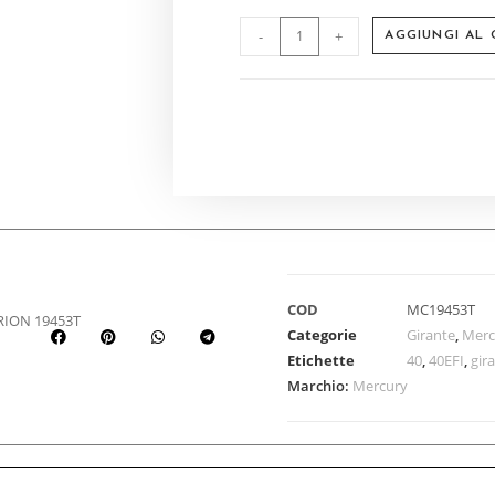
-
+
AGGIUNGI AL
COD
MC19453T
RION 19453T
Categorie
Girante
,
Merc
Etichette
40
,
40EFI
,
gir
Marchio:
Mercury