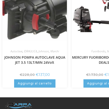
Autoclave
,
IDRAULICA
,
Johnson
,
Marchi
Fuoribordo
,
M
JOHNSON POMPA AUTOCLAVE AQUA
MERCURY FUORIBORD
JET 3.5 13LT/MIN 24Volt
DEAL
€
137,00
€
€
228,00
€
1.730,00
Aggiungi al carrello
Aggiungi al 