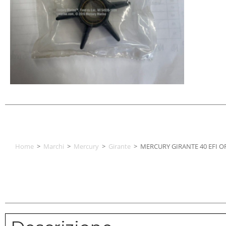
Home
>
Marchi
>
Mercury
>
Girante
>
MERCURY GIRANTE 40 EFI O