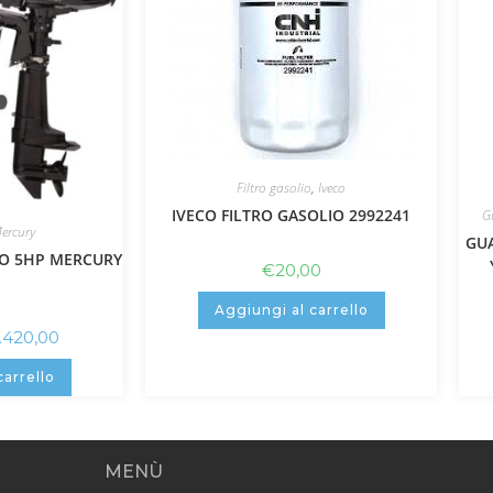
Filtro gasolio
,
Iveco
IVECO FILTRO GASOLIO 2992241
G
ercury
GU
O 5HP MERCURY
€
20,00
S
Aggiungi al carrello
1.420,00
carrello
MENÙ