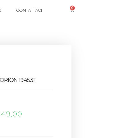
0
G
CONTATTACI
ORION 19453T
€
49,00