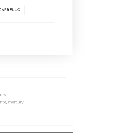
 CARRELLO
ury
ante
,
mercury