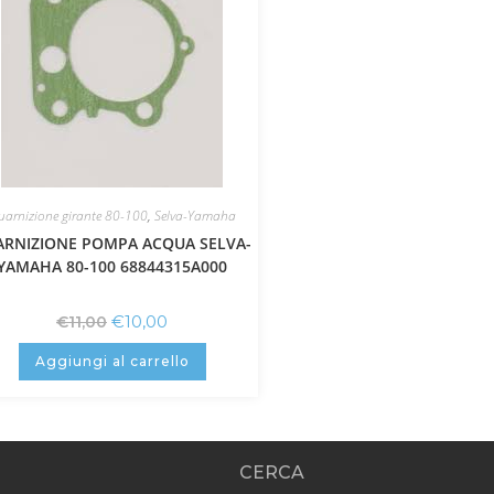
uarnizione girante 80-100
,
Selva-Yamaha
ARNIZIONE POMPA ACQUA SELVA-
YAMAHA 80-100 68844315A000
€
10,00
€
11,00
Aggiungi al carrello
CERCA