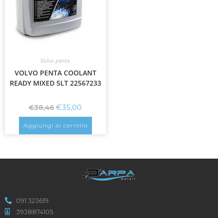
Volvo penta
VOLVO PENTA COOLANT
READY MIXED 5LT 22567233
€
35,00
€
38,46
Aggiungi al carrello
091 323619
3938874105