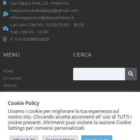
Via Filippo Patti, 23 - Palermo
nauticaricambidarpa@gmail.com
infomagazzino@darpamotori.it
Lun-Ven / 08.00 – 13.00 | 15.00 – 18.00
Sab / 08.00 – 13.00
P: IVA 05158690825
MENÙ
CERCA
HOME
CHI SIAMO
SERVIZI
SHOP
PRODOTTI
Cookie Policy
BLOG
Usiamo i cookie per migliorare la tua esperienza sul
CONTATTACI
nostro sito. Cliccando accetta acconsenti all' uso di TUTTI i
cookie presenti. Altrimenti puoi visitare la sezione Cookie
D’Arpa Motori SRL © [year] | Powered by
Karma
Settings per consensi personalizzati.