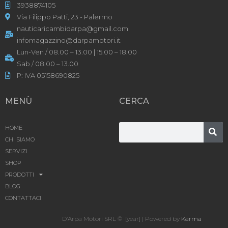
3938874105
Via Filippo Patti, 23 - Palermo
nauticaricambidarpa@gmail.com
infomagazzino@darpamotori.it
Lun-Ven / 08.00 – 13.00 | 15.00 – 18.00
Sab / 08.00 – 13.00
P: IVA 05158690825
MENÙ
CERCA
HOME
CHI SIAMO
SERVIZI
SHOP
PRODOTTI
BLOG
CONTATTACI
D’Arpa Motori SRL © [year] | Powered by
Karma