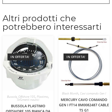
Altri prodotti che
potrebbero interessarti
IN OFFERTA!
IN OFFERTA!
Black Month
,
Cavi comando Gen I
Bussole
,
Offshore 105
,
Plastimo
,
MERCURY CAVO COMANDO
Strumenti nautici
GEN I FT14 8M0082487 CABLE
BUSSOLA PLASTIMO
TS G1
OFFSHORE 105 BIANCA DA