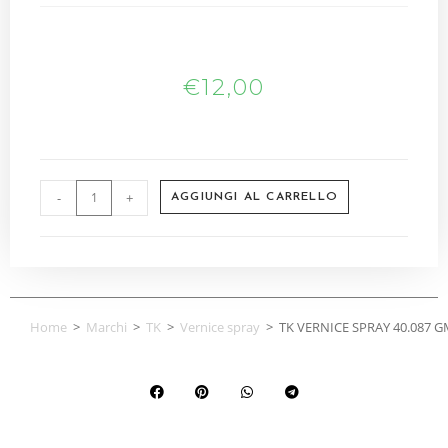
€
12,00
-
+
AGGIUNGI AL CARRELLO
Home
>
Marchi
>
TK
>
Vernice spray
>
TK VERNICE SPRAY 40.087 