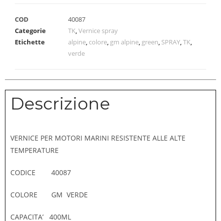
COD
40087
Categorie
TK
,
Vernice spray
Etichette
alpine
,
colore
,
gm alpine
,
green
,
SPRAY
,
TK
,
verde
Descrizione
VERNICE PER MOTORI MARINI RESISTENTE ALLE ALTE
TEMPERATURE
CODICE 40087
COLORE GM VERDE
CAPACITA’ 400ML