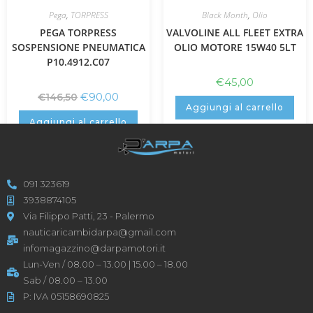
Pega
,
TORPRESS
Black Month
,
Olio
PEGA TORPRESS
VALVOLINE ALL FLEET EXTRA
SOSPENSIONE PNEUMATICA
OLIO MOTORE 15W40 5LT
P10.4912.C07
€
45,00
€
90,00
€
146,50
Aggiungi al carrello
Aggiungi al carrello
091 323619
3938874105
Via Filippo Patti, 23 - Palermo
nauticaricambidarpa@gmail.com
infomagazzino@darpamotori.it
Lun-Ven / 08.00 – 13.00 | 15.00 – 18.00
Sab / 08.00 – 13.00
P: IVA 05158690825