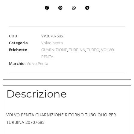
COD
VP20707685
Categoria
Volvo penta
Etichette
GUARNIZIONE
,
TURBINA
,
TURBO
,
VOLVO
PENTA
Marchio:
Volvo Penta
Descrizione
VOLVO PENTA GUARNIZIONE RITORNO TUBO OLIO PER
TURBINA 20707685