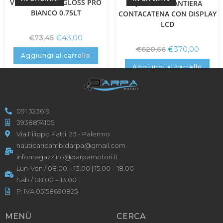
VENEZIANI GEL GLOSS PRO
QUICK PULSANTIERA
BIANCO 0.75LT
CONTACATENA CON DISPLAY
LCD
€
43,00
€
73,45
€
370,00
€
620,66
Aggiungi al carrello
Aggiungi al carrello
091 323619
3938874105
Via Filippo Patti, 23 - Palermo
nauticaricambidarpa@gmail.com
infomagazzino@darpamotori.it
Lun-Ven / 08.00 – 13.00 | 15.00 – 18.00
Sab / 08.00 – 13.00
P: IVA 05158690825
MENÙ
CERCA