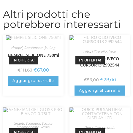
Altri prodotti che
potrebbero interessarti
Hempel
,
Rivestimento fouling
Filtri
,
Filtro olio
,
Iveco
HEMPEL SILIC ONE 750ml
FILTRO OLIO IVECO
IN OFFERTA!
IN OFFERTA!
CURSOR13 2992544
€
67,00
€
111,63
€
28,00
€
56,00
Aggiungi al carrello
Aggiungi al carrello
Smalti
,
Veneziani
,
Vernice
bicomponente
,
Vernici
Quick
,
Telecomando
IN OFFERTA!
IN OFFERTA!