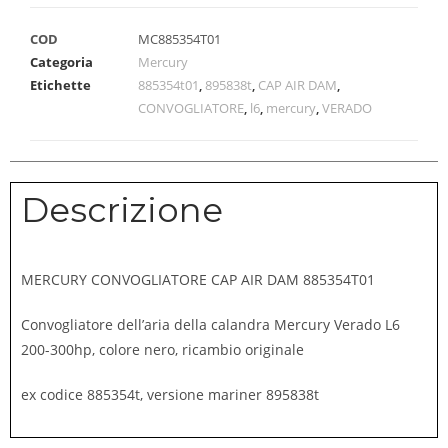
COD
MC885354T01
Categoria
Mercury
Etichette
885354t01
,
895838t
,
CAP AIR DAM
,
CONVOGLIATORE
,
l6
,
mercury
,
VERADO
Descrizione
MERCURY CONVOGLIATORE CAP AIR DAM 885354T01
Convogliatore dell’aria della calandra Mercury Verado L6
200-300hp, colore nero, ricambio originale
ex codice 885354t, versione mariner 895838t