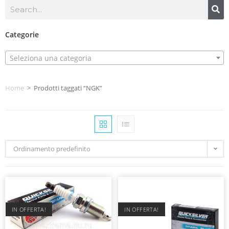
Categorie
Seleziona una categoria
Home
>
Prodotti taggati “NGK”
Ordinamento predefinito
IN OFFERTA!
IN OFFERTA!