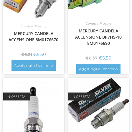
Candele
,
Mercury
Candele
,
Mercury
MERCURY CANDELA
MERCURY CANDELA
ACCENSIONE BP7HS-10
ACCENSIONE 8M0176670
8M0176690
€
5,50
€
6,21
€
5,50
€
6,37
Aggiungi al carrello
Aggiungi al carrello
IN OFFERTA!
IN OFFERTA!