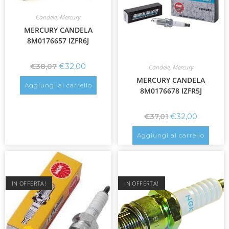
Candele
,
Mercury
MERCURY CANDELA
8M0176657 IZFR6J
€
32,00
€
38,07
Candele
,
Mercury
MERCURY CANDELA
Aggiungi al carrello
8M0176678 IZFR5J
€
32,00
€
37,01
Aggiungi al carrello
IN OFFERTA!
IN OFFERTA!