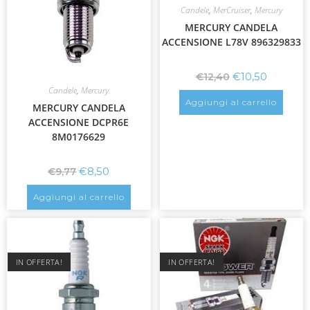
Candele
,
MerCruiser
,
Mercury
MERCURY CANDELA
ACCENSIONE L78V 896329833
€
10,50
€
12,40
Candele
,
Mercury
Aggiungi al carrello
MERCURY CANDELA
ACCENSIONE DCPR6E
8M0176629
€
8,50
€
9,77
Aggiungi al carrello
IN OFFERTA!
IN OFFERTA!