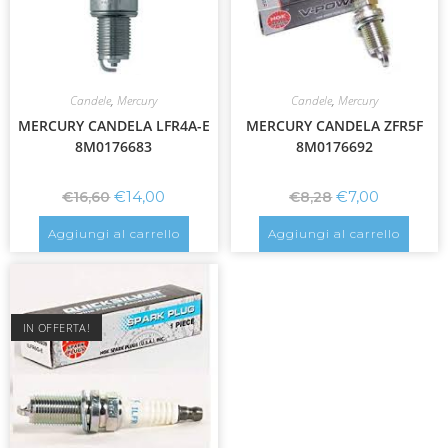
Candele
,
Mercury
Candele
,
Mercury
MERCURY CANDELA LFR4A-E
MERCURY CANDELA ZFR5F
8M0176683
8M0176692
€
14,00
€
7,00
€
16,60
€
8,28
Aggiungi al carrello
Aggiungi al carrello
IN OFFERTA!