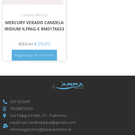
Candele
,
Mercury
MERCURY VERADO CANDELA
IRIDIUM ILFR6G-E 8M0176653
€
29,00
€
33,41
Aggiungi al carrello
091 323619
3938874105
Via Filippo Patti, 23 - Palermo
nauticaricambidarpa@gmail.com
infomagazzino@darpamotori.it