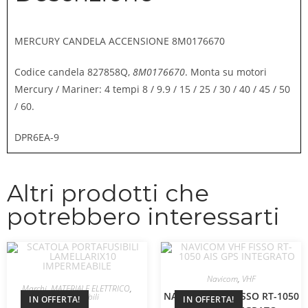
MERCURY CANDELA ACCENSIONE 8M0176670
Codice candela 827858Q,
8M0176670
. Monta su motori
Mercury / Mariner: 4 tempi 8 / 9.9 / 15 / 25 / 30 / 40 / 45 / 50
/ 60.
DPR6EA-9
Altri prodotti che
potrebbero interessarti
Navicom
,
VHF
Marchi
,
MATERIALE ELETTRICO
,
NAVICOM VHF FISSO RT-1050
Portafusibili
IN OFFERTA!
IN OFFERTA!