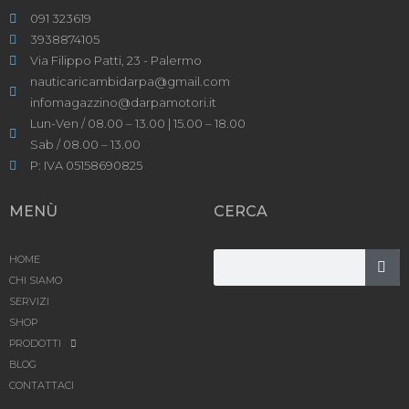
091 323619
3938874105
Via Filippo Patti, 23 - Palermo
nauticaricambidarpa@gmail.com
infomagazzino@darpamotori.it
Lun-Ven / 08.00 – 13.00 | 15.00 – 18.00
Sab / 08.00 – 13.00
P: IVA 05158690825
MENÙ
CERCA
HOME
CHI SIAMO
SERVIZI
SHOP
PRODOTTI
BLOG
CONTATTACI