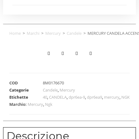
Home
>
Marchi
>
Mercury
>
Candele
>
MERCURY CANDELA ACCEN
COD
8M0176670
Categorie
Candele
,
Mercury
Etichette
40
,
CANDELA
,
dpr6ea-9
,
dpr6ea9
,
mercury
,
NGK
Marchio:
Mercury
,
Ngk
Descrizione