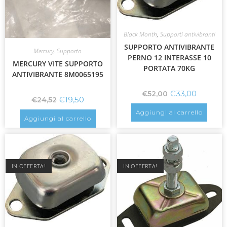
Black Month
,
Supporti antivibranti
SUPPORTO ANTIVIBRANTE
Mercury
,
Supporto
PERNO 12 INTERASSE 10
MERCURY VITE SUPPORTO
PORTATA 70KG
ANTIVIBRANTE 8M0065195
€
33,00
€
52,00
€
19,50
€
24,52
Aggiungi al carrello
Aggiungi al carrello
IN OFFERTA!
IN OFFERTA!