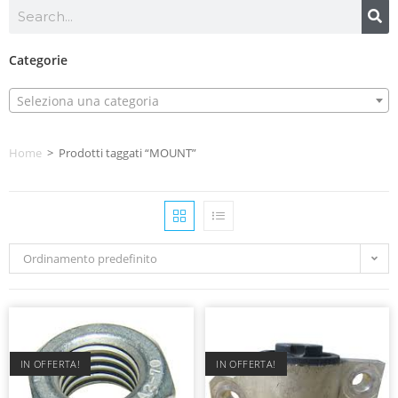
Categorie
Seleziona una categoria
Home
>
Prodotti taggati “MOUNT”
Ordinamento predefinito
IN OFFERTA!
IN OFFERTA!