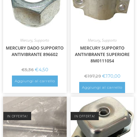
Mercury
,
Supporto
Mercury
,
Supporto
MERCURY DADO SUPPORTO
MERCURY SUPPORTO
ANTIVIBRANTE 896602
ANTIVIBRANTE SUPERIORE
8M0111054
€
4,50
€
5,36
€
170,00
€
197,29
Aggiungi al carrello
Aggiungi al carrello
IN OFFERTA!
IN OFFERTA!