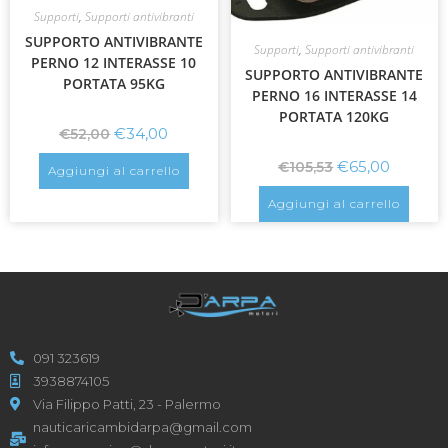
Supporti
,
Supporti antivibranti
SUPPORTO ANTIVIBRANTE
Supporti
,
Supporti antivibranti
PERNO 12 INTERASSE 10
SUPPORTO ANTIVIBRANTE
PORTATA 95KG
PERNO 16 INTERASSE 14
PORTATA 120KG
€
34,00
€
52,00
€
65,00
€
105,53
Aggiungi al carrello
Aggiungi al carrello
091 323619
3938874105
Via Filippo Patti, 23 - Palermo
nauticaricambidarpa@gmail.com