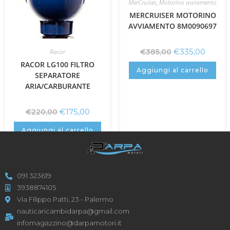
MerCruiser
,
Motorino avviamento
MERCRUISER MOTORINO
AVVIAMENTO 8M0090697
€
335,00
Racor
€
385,00
RACOR LG100 FILTRO
Aggiungi al carrello
SEPARATORE
ARIA/CARBURANTE
€
175,00
€
220,00
Aggiungi al carrello
091 323619
3938874105
Via Filippo Patti, 23 - Palermo
nauticaricambidarpa@gmail.com
infomagazzino@darpamotori.it