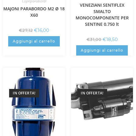
Copriparabordi
VENEZIANI SENTIFLEX
MAJONI PARABORDO M2 Ø 18
SMALTO
X60
MONOCOMPONENTE PER
SENTINE 0.750 lt
€
16,00
€
27,12
€
18,50
€
31,00
Aggiungi al carrello
Aggiungi al carrello
IN OFFERTA!
IN OFFERTA!