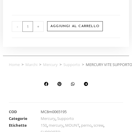
-
+
AGGIUNGI AL CARRELLO
Home
>
Marchi
>
Mercury
>
Supporto
>
MERCURY VITE SUPPORTO
COD
MC8m0065195
Categorie
Mercury
,
Supporto
Etichette
150
,
mercury
,
MOUNT
,
perno
,
screw
,