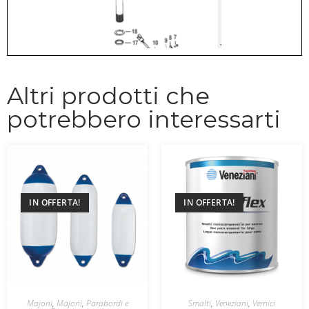
Altri prodotti che
potrebbero interessarti
IN OFFERTA!
IN OFFERTA!
Majoni
,
Majoni
,
Parabordi e
Smalti
,
Veneziani
,
Vernici